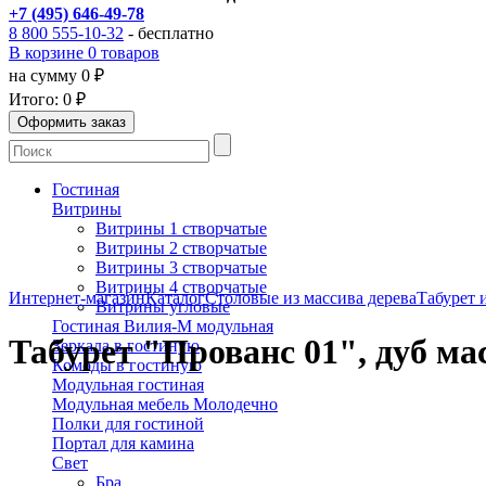
+7 (495) 646-49-78
8 800 555-10-32
- бесплатно
В корзине 0 товаров
на сумму 0 ₽
Итого:
0 ₽
Гостиная
Витрины
Витрины 1 створчатые
Витрины 2 створчатые
Витрины 3 створчатые
Витрины 4 створчатые
Интернет-магазин
Каталог
Столовые из массива дерева
Табурет 
Витрины угловые
Гостиная Вилия-М модульная
Табурет "Прованс 01", дуб ма
Зеркала в гостиную
Комоды в гостиную
Модульная гостиная
Модульная мебель Молодечно
Полки для гостиной
Портал для камина
Свет
Бра