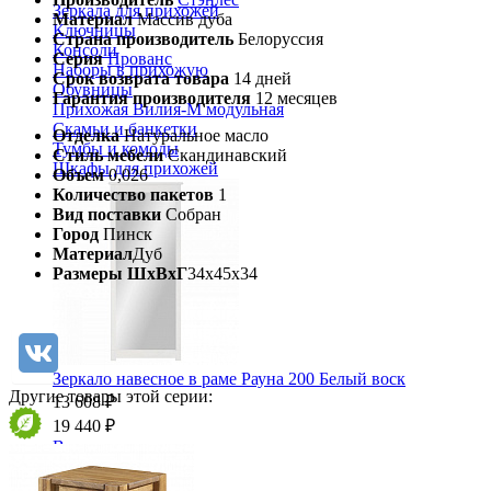
Зеркала для прихожей
Материал
Массив дуба
Ключницы
Страна производитель
Белоруссия
Консоли
Серия
Прованс
Наборы в прихожую
Срок возврата товара
14 дней
Обувницы
Гарантия производителя
12 месяцев
Прихожая Вилия-М модульная
Скамьи и банкетки
Отделка
Натуральное масло
Тумбы и комоды
Стиль мебели
Скандинавский
Шкафы для прихожей
Объем
0,026
Количество пакетов
1
Вид поставки
Собран
Город
Пинск
Материал
Дуб
Размеры ШхВхГ
34х45х34
Зеркало навесное в раме Рауна 200 Белый воск
Другие товары этой серии:
13 608 ₽
19 440 ₽
В корзину
-30%