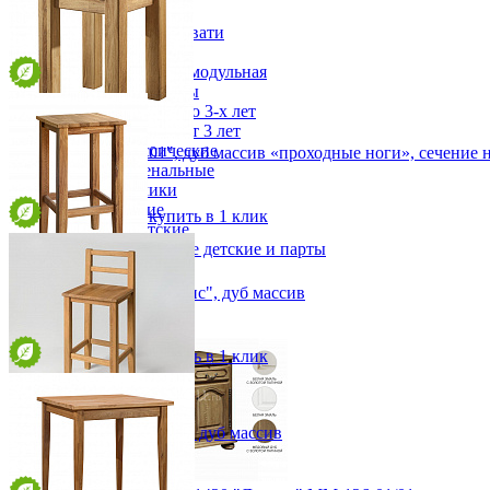
Детская
Двухъярусные кровати
Декор в детскую
Детская Вилия-М модульная
Детские гарнитуры
Детские кровати до 3-х лет
Детские кровати от 3 лет
Комоды классические
Табурет "Прованс 01", дуб массив «проходные ноги», сечение 
Комоды пеленальные
от 10 468 ₽
Кровати домики
34х45х34 см
Полки детские
В корзину
Быстро купить в 1 клик
Стеллажи детские
Столы письменные детские и парты
Тумбы для детей
Шведская стенка
Табурет барный "Прованс", дуб массив
Шкафы детские
от 18 082 ₽
Ящики и короба
36х68х36 см
В корзину
Быстро купить в 1 клик
Стул барный "Прованс", дуб массив
от 18 459 ₽
36х95/68х36 см