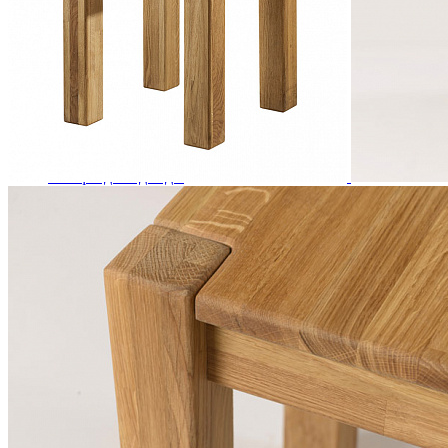
Кровати двуспальные
Кровати металлические
Кровати односпальные
Кровати полутороспальные
Решетки и настилы под матрас
Спальные гарнитуры
Тахта
Туалетные столики
Тумбы прикроватные
Шкафы для одежды
Антресоли на шкаф
Полки и ящики в шкаф для одежды
Шкаф 1-дверный для одежды и белья
Шкафы 2-х дверные для одежды и белья
Шкафы 3-х дверные для одежды и белья
Шкафы 4-х дверные для одежды и белья
Шкафы 5-ти дверные для одежды и белья
Шкафы 6-ти дверные для одежды и белья
Шкафы купе для одежды и белья
Шкафы угловые для одежды и белья
Ящики и короба