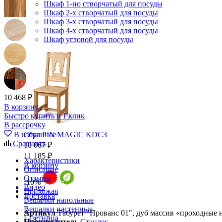
Шкаф 1-но створчатый для посуды
Шкаф 2-х створчатый для посуды
Шкаф 3-х створчатый для посуды
Шкаф 4-х створчатый для посуды
Шкаф угловой для посуды
10 468 ₽
В корзину
Быстро купить в 1 клик
В рассрочку
В избранное
Стул PIN MAGIC KDC3
Сравнить
10 067 ₽
11 185 ₽
Характеристики
В корзину
Описание
Отзывы
-10%
Видео
Прихожая
Доставка
Вешалки напольные
Вешалки настенные
Артикул
Табурет "Прованс 01", дуб массив «проходные н
Газетница
Производитель
Стэнлес