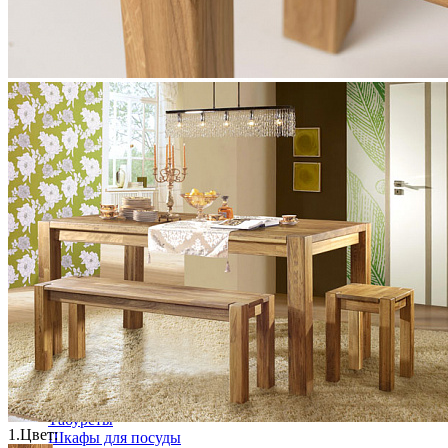
Шкаф для одежды Оскар. ММ-216-01/04
353 590 ₽
В корзину
Столовая
Буфеты и бары
Комоды для кухни
Лавки и скамьи
Полки и ящики
Столы кофейные и чайные
Столы обеденные
Столы квадратные из массива
Столы круглые из массива
Столы овальные из массива
Столы прямоугольные из массива
Стулья
Стулья барные и столы барные
Сундуки
Табуреты
1.
Цвет:
Шкафы для посуды