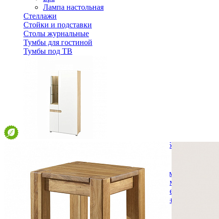
Лампа настольная
Стеллажи
Стойки и подставки
Столы журнальные
Тумбы для гостиной
Тумбы под ТВ
Шкаф комбинированный Леонардо МН-026-19
36 398 ₽
Спальня
Деревянные кровати с подъемным механизмом
Кровати односпальные с подъемным механизмом
Кровати двуспальные с подъемным механизмом
Кровати полутороспальные с подъемным механизм
Зеркала
Комоды