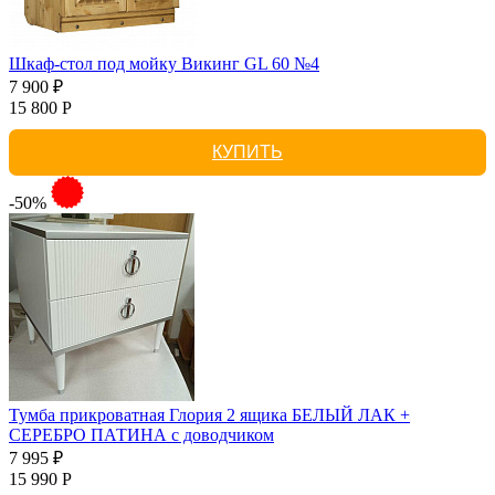
Шкаф-стол под мойку Викинг GL 60 №4
7 900 ₽
15 800 Р
КУПИТЬ
-50%
Тумба прикроватная Глория 2 ящика БЕЛЫЙ ЛАК +
СЕРЕБРО ПАТИНА с доводчиком
7 995 ₽
15 990 Р