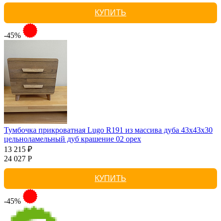
КУПИТЬ
-45%
Тумбочка прикроватная Lugo R191 из массива дуба 43х43х30
цельноламельный дуб крашение 02 орех
13 215 ₽
24 027 Р
КУПИТЬ
-45%