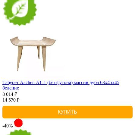
Табурет Aachen АТ-1 (без футона) массив дуба 63х45х45
беление
8 014 ₽
14 570 Р
КУПИТЬ
-40%