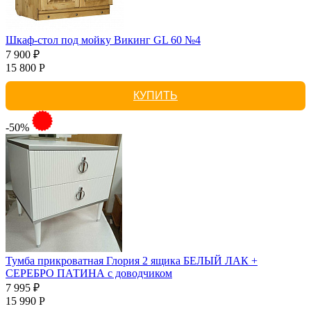
Шкаф-стол под мойку Викинг GL 60 №4
7 900 ₽
15 800 Р
КУПИТЬ
-50%
Тумба прикроватная Глория 2 ящика БЕЛЫЙ ЛАК +
СЕРЕБРО ПАТИНА с доводчиком
7 995 ₽
15 990 Р