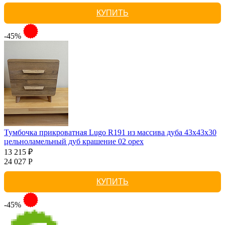
КУПИТЬ
-45%
Тумбочка прикроватная Lugo R191 из массива дуба 43х43х30
цельноламельный дуб крашение 02 орех
13 215 ₽
24 027 Р
КУПИТЬ
-45%