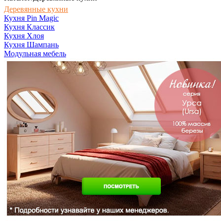
Деревянные кухни
Кухня Pin Magic
Кухня Классик
Кухня Хлоя
Кухня Шампань
Модульная мебель