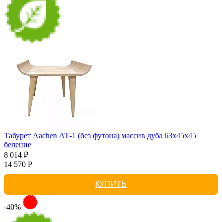
Табурет Aachen АТ-1 (без футона) массив дуба 63х45х45
беление
8 014 ₽
14 570 Р
КУПИТЬ
-40%