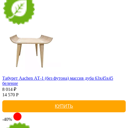
Табурет Aachen АТ-1 (без футона) массив дуба 63х45х45
беление
8 014 ₽
14 570 Р
КУПИТЬ
-40%