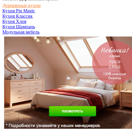
Деревянные кухни
Кухня Pin Magic
Кухня Классик
Кухня Хлоя
Кухня Шампань
Модульная мебель