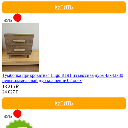
КУПИТЬ
-45%
Тумбочка прикроватная Lugo R191 из массива дуба 43х43х30
цельноламельный дуб крашение 02 орех
13 215 ₽
24 027 Р
КУПИТЬ
-45%