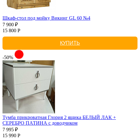
Шкаф-стол под мойку Викинг GL 60 №4
7 900 ₽
15 800 Р
КУПИТЬ
-50%
Тумба прикроватная Глория 2 ящика БЕЛЫЙ ЛАК +
СЕРЕБРО ПАТИНА с доводчиком
7 995 ₽
15 990 Р