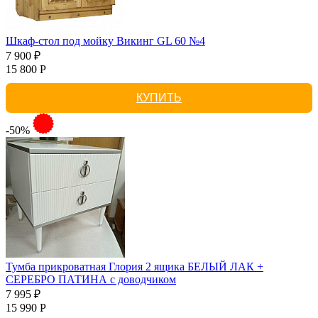
Шкаф-стол под мойку Викинг GL 60 №4
7 900 ₽
15 800 Р
КУПИТЬ
-50%
Тумба прикроватная Глория 2 ящика БЕЛЫЙ ЛАК +
СЕРЕБРО ПАТИНА с доводчиком
7 995 ₽
15 990 Р