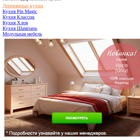
Деревянные кухни
Кухня Pin Magic
Кухня Классик
Кухня Хлоя
Кухня Шампань
Модульная мебель