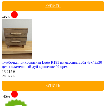
КУПИТЬ
-45%
Тумбочка прикроватная Lugo R191 из массива дуба 43х43х30
цельноламельный дуб крашение 02 орех
13 215 ₽
24 027 Р
КУПИТЬ
-45%