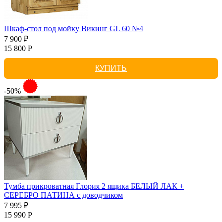
Шкаф-стол под мойку Викинг GL 60 №4
7 900 ₽
15 800 Р
КУПИТЬ
-50%
Тумба прикроватная Глория 2 ящика БЕЛЫЙ ЛАК +
СЕРЕБРО ПАТИНА с доводчиком
7 995 ₽
15 990 Р