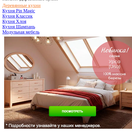
Деревянные кухни
Кухня Pin Magic
Кухня Классик
Кухня Хлоя
Кухня Шампань
Модульная мебель