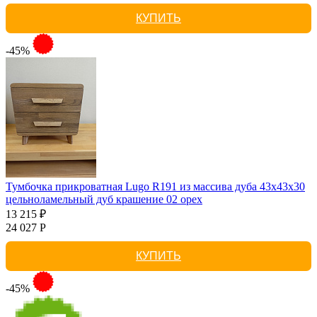
КУПИТЬ
-45%
Тумбочка прикроватная Lugo R191 из массива дуба 43х43х30
цельноламельный дуб крашение 02 орех
13 215 ₽
24 027 Р
КУПИТЬ
-45%