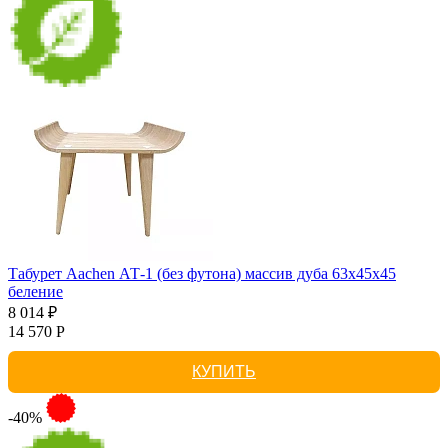
Табурет Aachen АТ-1 (без футона) массив дуба 63х45х45
беление
8 014 ₽
14 570 Р
КУПИТЬ
-40%