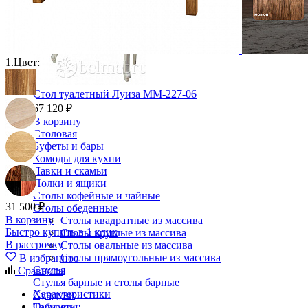
1.
Цвет:
Стол туалетный Луиза ММ-227-06
67 120 ₽
В корзину
Столовая
Буфеты и бары
Комоды для кухни
Лавки и скамьи
Полки и ящики
Столы кофейные и чайные
31 500 ₽
Столы обеденные
В корзину
Столы квадратные из массива
Быстро купить в 1 клик
Столы круглые из массива
В рассрочку
Столы овальные из массива
Столы прямоугольные из массива
В избранное
Стулья
Сравнить
Стулья барные и столы барные
Характеристики
Сундуки
Описание
Табуреты