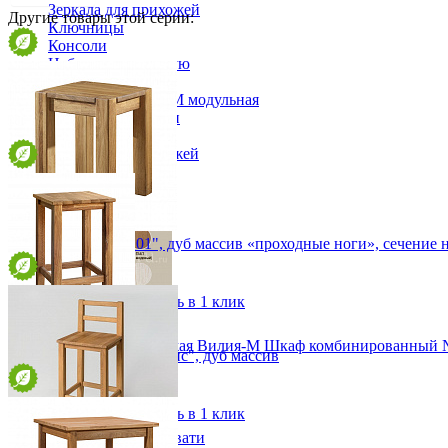
Зеркала для прихожей
Другие товары этой серии:
Ключницы
Консоли
Наборы в прихожую
Обувницы
Прихожая Вилия-М модульная
Скамьи и банкетки
Тумбы и комоды
Шкафы для прихожей
Табурет "Прованс 01", дуб массив «проходные ноги», сечение 
от 8 581 ₽
34х45х34 см
В корзину
Быстро купить в 1 клик
Модульная прихожая Вилия-М Шкаф комбинированный 
Табурет барный "Прованс", дуб массив
54 408 ₽
от 8 473 ₽
36х68х36 см
В корзину
Быстро купить в 1 клик
Детская
Двухъярусные кровати