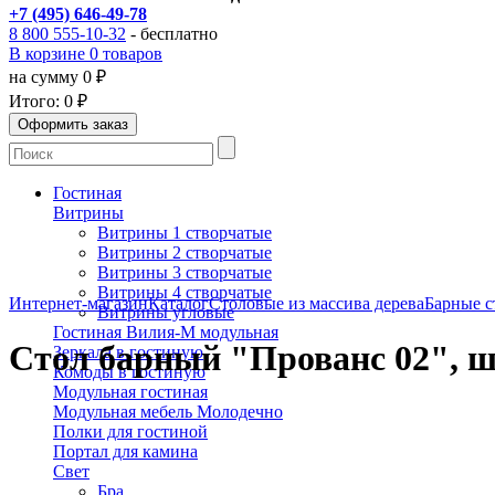
+7 (495) 646-49-78
8 800 555-10-32
- бесплатно
В корзине 0 товаров
на сумму 0 ₽
Итого:
0 ₽
Гостиная
Витрины
Витрины 1 створчатые
Витрины 2 створчатые
Витрины 3 створчатые
Витрины 4 створчатые
Интернет-магазин
Каталог
Столовые из массива дерева
Барные с
Витрины угловые
Гостиная Вилия-М модульная
Стол барный "Прованс 02", ш
Зеркала в гостиную
Комоды в гостиную
Модульная гостиная
Модульная мебель Молодечно
Полки для гостиной
Портал для камина
Свет
Бра