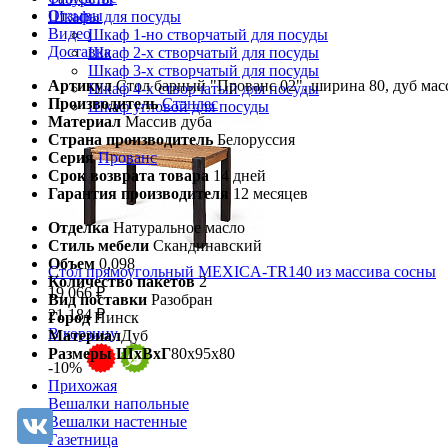
Отзывы
Шкафы для посуды
Видео
Шкаф 1-но створчатый для посуды
Доставка
Шкаф 2-х створчатый для посуды
Шкаф 3-х створчатый для посуды
Артикул
Стол барный "Прованс 02", ширина 80, дуб мас
Шкаф 4-х створчатый для посуды
Производитель
Стэнлес
Шкаф угловой для посуды
Материал
Массив дуба
Страна производитель
Белоруссия
Серия
Прованс
Срок возврата товара
14 дней
Гарантия производителя
12 месяцев
Отделка
Натуральное масло
Стиль мебели
Скандинавский
Объем
0,098
Стол прямоугольный MEXICA-TR140 из массива сосны
Количество пакетов
2
19 066 ₽
Вид поставки
Разобран
21 184 ₽
Город
Пинск
В корзину
Материал
Дуб
Размеры ШхВхГ
80х95х80
-10%
Прихожая
Вешалки напольные
Вешалки настенные
Газетница