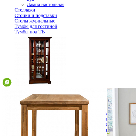
Лампа настольная
Стеллажи
Стойки и подставки
Столы журнальные
Тумбы для гостиной
Тумбы под ТВ
Шкаф с витриной "Полонез" ММ-174-01/01 правый
119 650 ₽
В корзину
Спальня
Деревянные кровати с подъемным механизмом
Кровати односпальные с подъемным механизмом
Кровати двуспальные с подъемным механизмом
Кровати полутороспальные с подъемным механизм
Зеркала