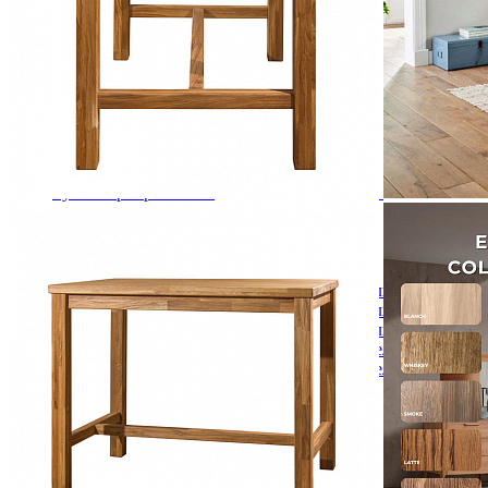
Комоды
Кровати двуспальные
Кровати металлические
Кровати односпальные
Кровати полутороспальные
Решетки и настилы под матрас
Спальные гарнитуры
Тахта
Туалетные столики
Тумбы прикроватные
Шкафы для одежды
Антресоли на шкаф
Полки и ящики в шкаф для одежды
Шкаф 1-дверный для одежды и белья
Шкафы 2-х дверные для одежды и белья
Шкафы 3-х дверные для одежды и белья
Шкафы 4-х дверные для одежды и белья
Шкафы 5-ти дверные для одежды и белья
Шкафы 6-ти дверные для одежды и белья
Шкафы купе для одежды и белья
Шкафы угловые для одежды и белья
Ящики и короба