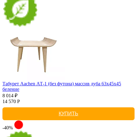
Табурет Aachen АТ-1 (без футона) массив дуба 63х45х45
беление
8 014 ₽
14 570 Р
КУПИТЬ
-40%