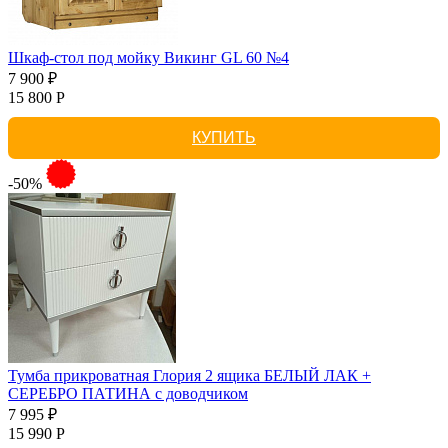
Шкаф-стол под мойку Викинг GL 60 №4
7 900 ₽
15 800 Р
КУПИТЬ
-50%
Тумба прикроватная Глория 2 ящика БЕЛЫЙ ЛАК +
СЕРЕБРО ПАТИНА с доводчиком
7 995 ₽
15 990 Р