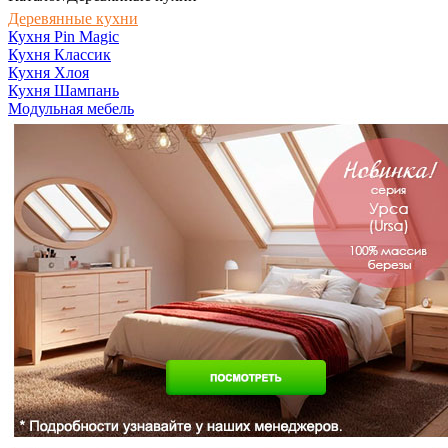
Деревянные кухни
Кухня Pin Magic
Кухня Классик
Кухня Хлоя
Кухня Шампань
Модульная мебель