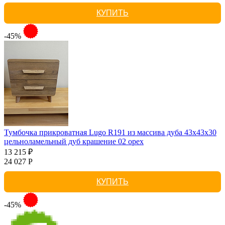
КУПИТЬ
-45%
Тумбочка прикроватная Lugo R191 из массива дуба 43х43х30
цельноламельный дуб крашение 02 орех
13 215 ₽
24 027 Р
КУПИТЬ
-45%