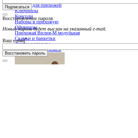
Зеркала для прихожей
Подписаться
Ключницы
Консоли
Восстановление пароля
Наборы в прихожую
Обувницы
Новый пароль будет выслан на указанный e-mail.
Прихожая Вилия-М модульная
Скамьи и банкетки
*
Ваш e-mail
Тумбы и комоды
Шкафы для прихожей
Восстановить пароль
Модульная прихожая Вилия-М Секция антресольная №12
24 456 ₽
Детская
Двухъярусные кровати