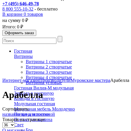
+7 (495) 646-49-78
8 800 555-10-32
- бесплатно
В корзине 0 товаров
на сумму 0 ₽
Итого:
0 ₽
Гостиная
Витрины
Витрины 1 створчатые
Витрины 2 створчатые
Витрины 3 створчатые
Витрины 4 створчатые
Интернет-магазин
Производители
Муромские мастера
Арабелла
Витрины угловые
Гостиная Вилия-М модульная
Арабелла
Зеркала в гостиную
Комоды в гостиную
Модульная гостиная
Сортировать:
Модульная мебель Молодечно
название
цена
новинки
Полки для гостиной
Товаров на странице:
Портал для камина
Свет
Бра
О магазине