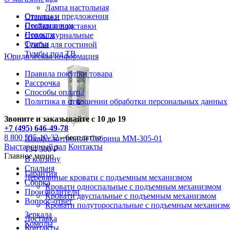
Лампа настольная
Отзывы и предложения
Стеллажи
Поставщикам
Стойки и подставки
Новости
Столы журнальные
Статьи
Тумбы для гостиной
Тумбы под ТВ
Юридическая информация
Правила покупки товара
Рассрочка
Способы оплаты
Политика в отношении обработки персональных данных
Звоните и заказывайте с 10 до 19
+7 (495) 646-49-78
8 800 555-10-32
- бесплатно
Шкаф с витриной Сабрина ММ-305-01
Выставочный зал
Контакты
134 300 ₽
Главное меню
В корзину
Спальня
Гарантия
Деревянные кровати с подъемным механизмом
Сборка
Кровати односпальные с подъемным механизмом
Производители
Кровати двуспальные с подъемным механизмом
Вопрос-ответ
Кровати полутороспальные с подъемным механизм
Зеркала
Доставка
Комоды
Контакты