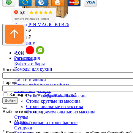
Комод PIN MAGIC KTB26
74 026 ₽
82 251 ₽
В корзину
Вход
-10%
Регистрация
Столовая
Буфеты и бары
*
Комоды для кухни
Логин
Лавки и скамьи
Полки и ящики
*
Пароль
Столы кофейные и чайные
Столы обеденные
Запомнить меня
Забыли пароль?
Столы квадратные из массива
Столы круглые из массива
Столы овальные из массива
Выберите ваш город
Столы прямоугольные из массива
Стулья
Москва
Стулья барные и столы барные
Сундуки
*
Если вы не нашли ваш город в списке -- выберите ближайший 