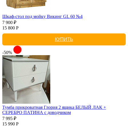
Шкаф-стол под мойку Викинг GL 60 №4
7 900 ₽
15 800 Р
КУПИТЬ
-50%
Тумба прикроватная Глория 2 ящика БЕЛЫЙ ЛАК +
СЕРЕБРО ПАТИНА с доводчиком
7 995 ₽
15 990 Р