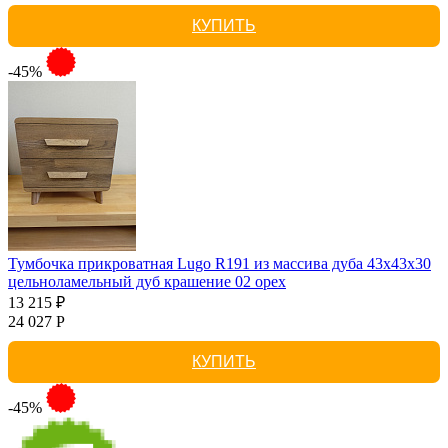
КУПИТЬ
-45%
Тумбочка прикроватная Lugo R191 из массива дуба 43х43х30
цельноламельный дуб крашение 02 орех
13 215 ₽
24 027 Р
КУПИТЬ
-45%