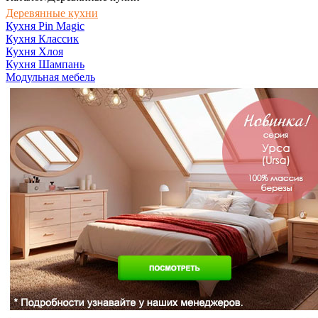
Деревянные кухни
Кухня Pin Magic
Кухня Классик
Кухня Хлоя
Кухня Шампань
Модульная мебель