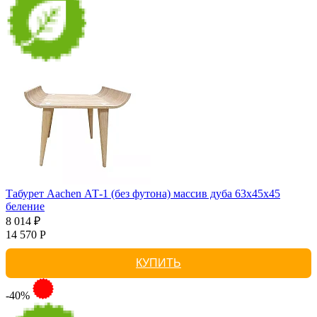
Табурет Aachen АТ-1 (без футона) массив дуба 63х45х45
беление
8 014 ₽
14 570 Р
КУПИТЬ
-40%