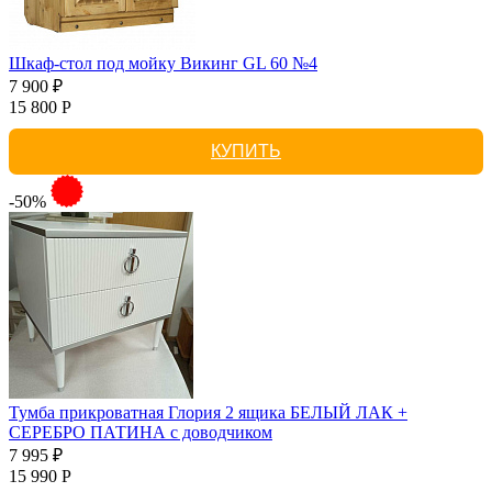
Шкаф-стол под мойку Викинг GL 60 №4
7 900 ₽
15 800 Р
КУПИТЬ
-50%
Тумба прикроватная Глория 2 ящика БЕЛЫЙ ЛАК +
СЕРЕБРО ПАТИНА с доводчиком
7 995 ₽
15 990 Р