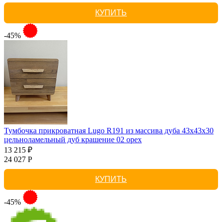
КУПИТЬ
-45%
Тумбочка прикроватная Lugo R191 из массива дуба 43х43х30
цельноламельный дуб крашение 02 орех
13 215 ₽
24 027 Р
КУПИТЬ
-45%