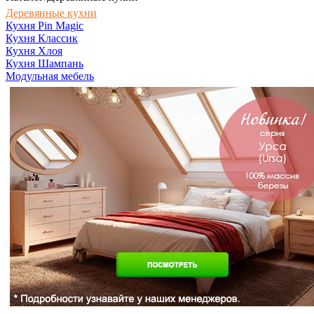
Деревянные кухни
Кухня Pin Magic
Кухня Классик
Кухня Хлоя
Кухня Шампань
Модульная мебель