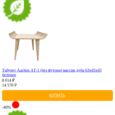
Табурет Aachen АТ-1 (без футона) массив дуба 63х45х45
беление
8 014 ₽
14 570 Р
КУПИТЬ
-40%