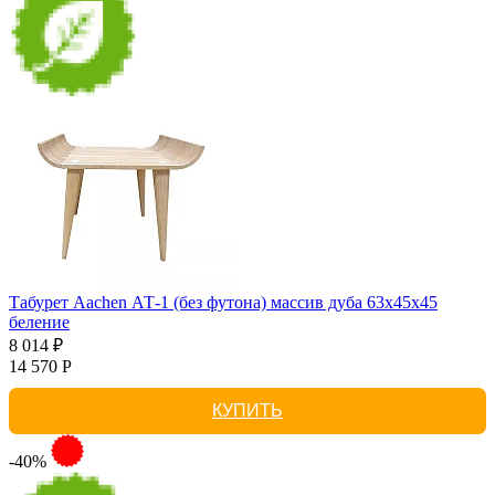
Табурет Aachen АТ-1 (без футона) массив дуба 63х45х45
беление
8 014 ₽
14 570 Р
КУПИТЬ
-40%