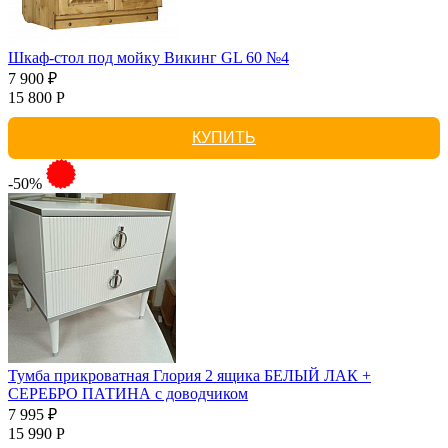
Шкаф-стол под мойку Викинг GL 60 №4
7 900 ₽
15 800 Р
КУПИТЬ
-50%
Тумба прикроватная Глория 2 ящика БЕЛЫЙ ЛАК +
СЕРЕБРО ПАТИНА с доводчиком
7 995 ₽
15 990 Р