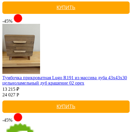
КУПИТЬ
-45%
Тумбочка прикроватная Lugo R191 из массива дуба 43х43х30
цельноламельный дуб крашение 02 орех
13 215 ₽
24 027 Р
КУПИТЬ
-45%