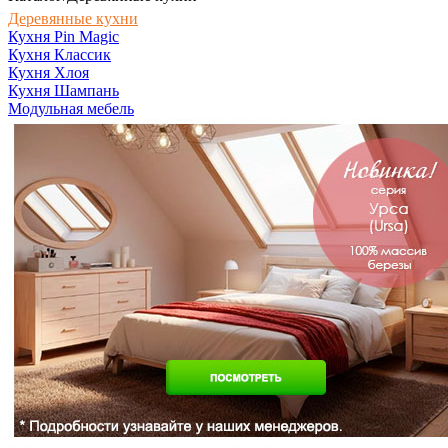
Деревянные кухни
Кухня Pin Magic
Кухня Классик
Кухня Хлоя
Кухня Шампань
Модульная мебель