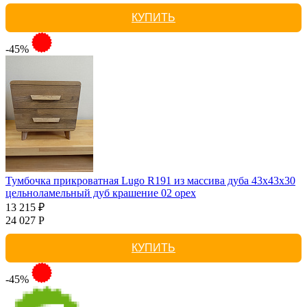
КУПИТЬ
-45%
Тумбочка прикроватная Lugo R191 из массива дуба 43х43х30
цельноламельный дуб крашение 02 орех
13 215 ₽
24 027 Р
КУПИТЬ
-45%