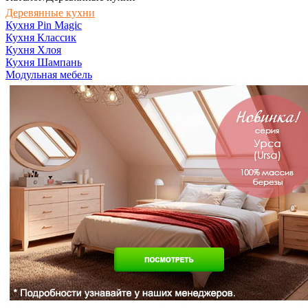
Деревянные кухни
Кухня Pin Magic
Кухня Классик
Кухня Хлоя
Кухня Шампань
Модульная мебель