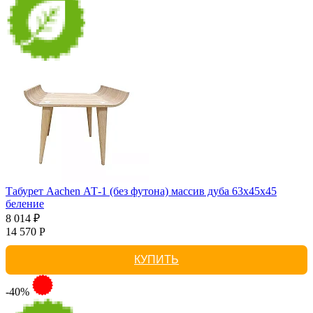
Табурет Aachen АТ-1 (без футона) массив дуба 63х45х45
беление
8 014 ₽
14 570 Р
КУПИТЬ
-40%