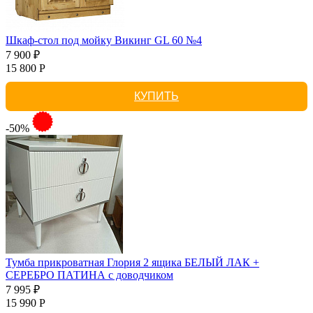
Шкаф-стол под мойку Викинг GL 60 №4
7 900 ₽
15 800 Р
КУПИТЬ
-50%
Тумба прикроватная Глория 2 ящика БЕЛЫЙ ЛАК +
СЕРЕБРО ПАТИНА с доводчиком
7 995 ₽
15 990 Р