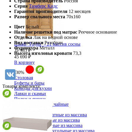
Страна производитель
Россия
Серия
Тимберс Кидс
Гарантия производителя
12 месяцев
Размер спального места
70х160
Цвет
Белый
Наличие решетки под матрас
Реечное основание
Отделка
Лак на водной основе
Вид поставки
Разобран
Шкаф "Рауна" - 21 массив сосны
Фурнитура
Металл
31 983 ₽
Высота изголовья кровати
73,3
45 690 ₽
В корзину
-30%
Столовая
Буфеты и бары
Товары комплекта:
Комоды для кухни
Лавки и скамьи
Полки и ящики
Столы кофейные и чайные
Столы обеденные
Столы квадратные из массива
Столы круглые из массива
Столы овальные из массива
Столы прямоугольные из массива