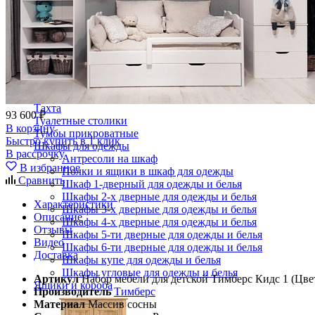
Зеркала
Комоды
Кровати двуспальные
Кровати металлические
Кровати односпальные
Кровати полутороспальные
Решетки и настилы под матрас
Спальные гарнитуры
Тахта
93 600 ₽
Туалетные столики
В корзину
Тумбы прикроватные
Быстро купить в 1 клик
Шкафы для одежды
В рассрочку
Антресоли на шкаф
В избранное
Полки и ящики в шкаф для одежды
Сравнить
Шкаф 1-дверный для одежды и белья
Шкафы 2-х дверные для одежды и белья
Характеристики
Шкафы 3-х дверные для одежды и белья
Описание
Шкафы 4-х дверные для одежды и белья
Отзывы
Шкафы 5-ти дверные для одежды и белья
Видео
Шкафы 6-ти дверные для одежды и белья
Доставка
Шкафы купе для одежды и белья
Шкафы угловые для одежды и белья
Артикул
Набор мебели для детской Тимберс Кидс 1 (Цве
Ящики и короба
Производитель
Тимберс
Материал
Массив сосны