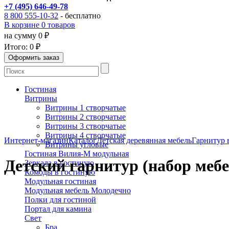
+7 (495) 646-49-78
8 800 555-10-32
- бесплатно
В корзине 0 товаров
на сумму 0 ₽
Итого:
0 ₽
Гостиная
Витрины
Витрины 1 створчатые
Витрины 2 створчатые
Витрины 3 створчатые
Витрины 4 створчатые
Интернет-магазин
Каталог
Детская деревянная мебель
Гарнитур 
Витрины угловые
Гостиная Вилия-М модульная
Детский гарнитур (набор мебе
Зеркала в гостиную
Комоды в гостиную
Модульная гостиная
Модульная мебель Молодечно
Полки для гостиной
Портал для камина
Свет
Бра