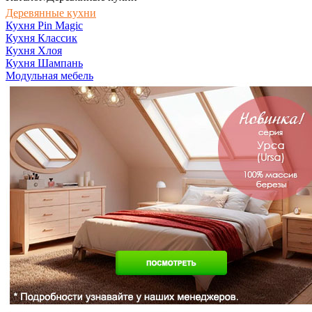
Деревянные кухни
Кухня Pin Magic
Кухня Классик
Кухня Хлоя
Кухня Шампань
Модульная мебель