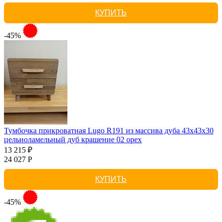
КУПИТЬ
-45%
Тумбочка прикроватная Lugo R191 из массива дуба 43х43х30
цельноламельный дуб крашение 02 орех
13 215 ₽
24 027 Р
КУПИТЬ
-45%