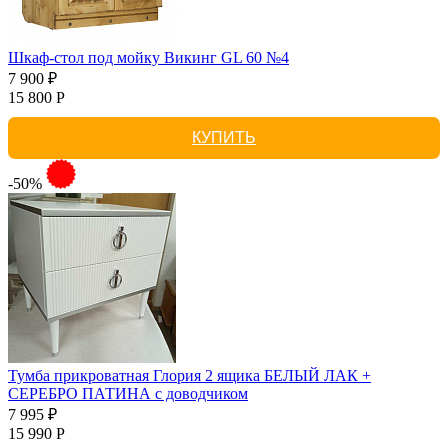
Шкаф-стол под мойку Викинг GL 60 №4
7 900 ₽
15 800 Р
КУПИТЬ
-50%
Тумба прикроватная Глория 2 ящика БЕЛЫЙ ЛАК +
СЕРЕБРО ПАТИНА с доводчиком
7 995 ₽
15 990 Р