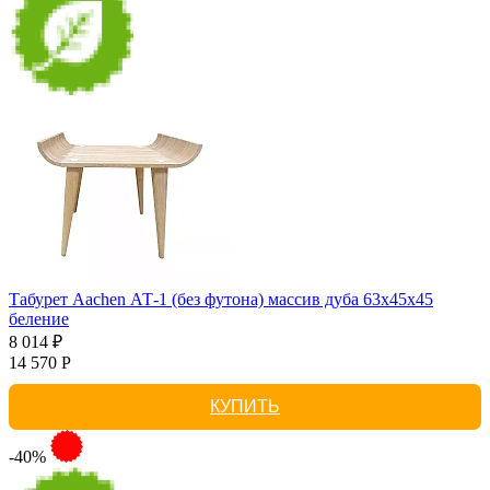
Табурет Aachen АТ-1 (без футона) массив дуба 63х45х45
беление
8 014 ₽
14 570 Р
КУПИТЬ
-40%