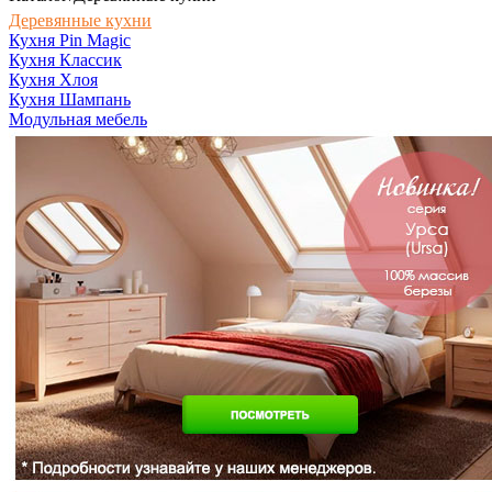
Деревянные кухни
Кухня Pin Magic
Кухня Классик
Кухня Хлоя
Кухня Шампань
Модульная мебель