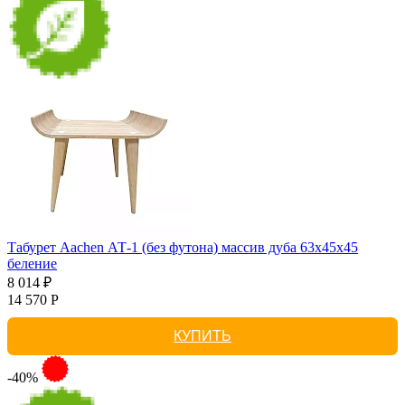
Табурет Aachen АТ-1 (без футона) массив дуба 63х45х45
беление
8 014 ₽
14 570 Р
КУПИТЬ
-40%