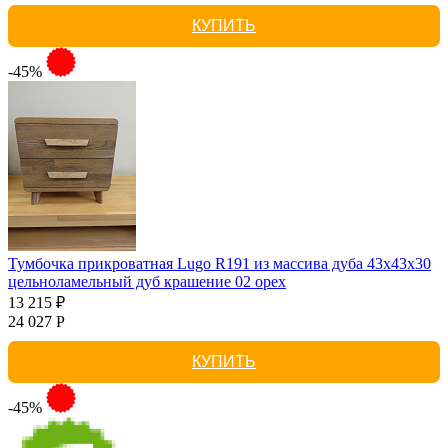
КУПИТЬ
-45%
Тумбочка прикроватная Lugo R191 из массива дуба 43х43х30
цельноламельный дуб крашение 02 орех
13 215 ₽
24 027 Р
КУПИТЬ
-45%