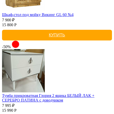
Шкаф-стол под мойку Викинг GL 60 №4
7 900 ₽
15 800 Р
КУПИТЬ
-50%
Тумба прикроватная Глория 2 ящика БЕЛЫЙ ЛАК +
СЕРЕБРО ПАТИНА с доводчиком
7 995 ₽
15 990 Р