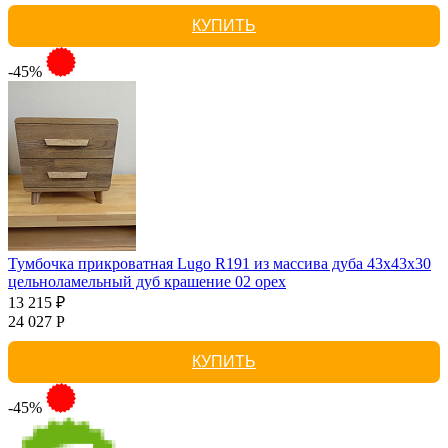
КУПИТЬ
-45%
Тумбочка прикроватная Lugo R191 из массива дуба 43х43х30
цельноламельный дуб крашение 02 орех
13 215 ₽
24 027 Р
КУПИТЬ
-45%