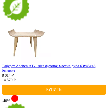
Табурет Aachen АТ-1 (без футона) массив дуба 63х45х45
беление
8 014 ₽
14 570 Р
КУПИТЬ
-40%