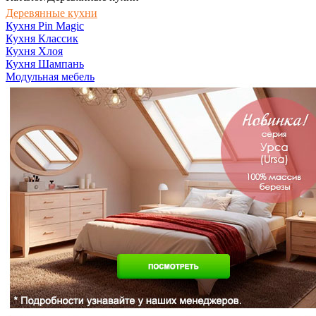
Деревянные кухни
Кухня Pin Magic
Кухня Классик
Кухня Хлоя
Кухня Шампань
Модульная мебель