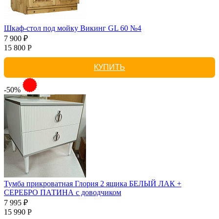
Шкаф-стол под мойку Викинг GL 60 №4
7 900 ₽
15 800 Р
КУПИТЬ
-50%
Тумба прикроватная Глория 2 ящика БЕЛЫЙ ЛАК +
СЕРЕБРО ПАТИНА с доводчиком
7 995 ₽
15 990 Р