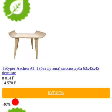
Табурет Aachen АТ-1 (без футона) массив дуба 63х45х45
беление
8 014 ₽
14 570 Р
КУПИТЬ
-40%