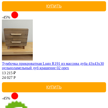
КУПИТЬ
-45%
Тумбочка прикроватная Lugo R191 из массива дуба 43х43х30
цельноламельный дуб крашение 02 орех
13 215 ₽
24 027 Р
КУПИТЬ
-45%