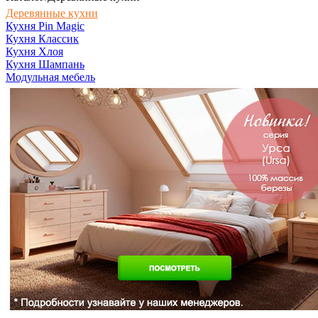
Деревянные кухни
Кухня Pin Magic
Кухня Классик
Кухня Хлоя
Кухня Шампань
Модульная мебель