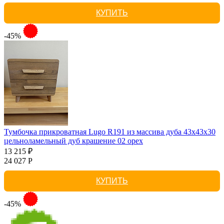
КУПИТЬ
-45%
Тумбочка прикроватная Lugo R191 из массива дуба 43х43х30
цельноламельный дуб крашение 02 орех
13 215 ₽
24 027 Р
КУПИТЬ
-45%