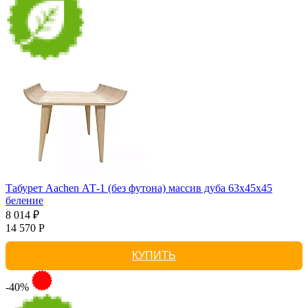
Табурет Aachen АТ-1 (без футона) массив дуба 63х45х45
беление
8 014 ₽
14 570 Р
КУПИТЬ
-40%