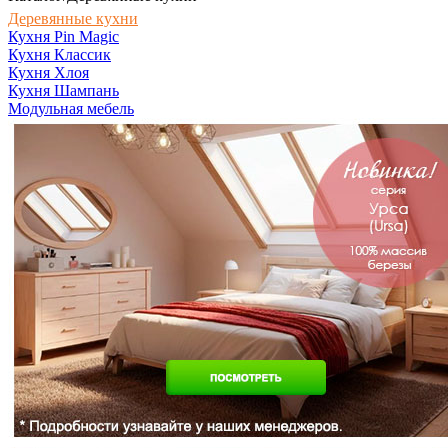
Деревянные кухни
Кухня Pin Magic
Кухня Классик
Кухня Хлоя
Кухня Шампань
Модульная мебель