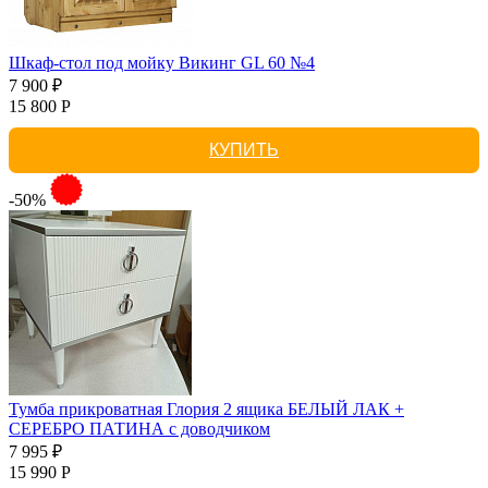
Шкаф-стол под мойку Викинг GL 60 №4
7 900 ₽
15 800 Р
КУПИТЬ
-50%
Тумба прикроватная Глория 2 ящика БЕЛЫЙ ЛАК +
СЕРЕБРО ПАТИНА с доводчиком
7 995 ₽
15 990 Р