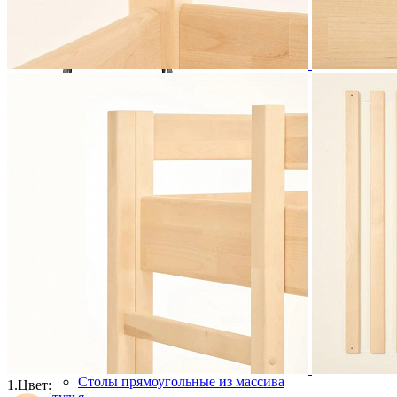
Комод Ольса-042 из массива сосны
50 177 ₽
69 690 ₽
В корзину
-28%
Столовая
Буфеты и бары
Комоды для кухни
Лавки и скамьи
Полки и ящики
Столы кофейные и чайные
Столы обеденные
Столы квадратные из массива
Столы круглые из массива
Столы овальные из массива
Столы прямоугольные из массива
1.
Цвет: