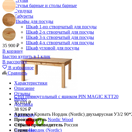
Стулья
Стулья барные и столы барные
Сундуки
Табуреты
Шкафы для посуды
Шкаф 1-но створчатый для посуды
Шкаф 2-х створчатый для посуды
Шкаф 3-х створчатый для посуды
Шкаф 4-х створчатый для посуды
35 900 ₽
Шкаф угловой для посуды
В корзину
Быстро купить в 1 клик
В рассрочку
В избранное
Сравнить
Характеристики
Описание
Отзывы
Стол прямоугольный с ящиком PIN MAGIC KTT20
Видео
35 033 ₽
Доставка
38 926 ₽
Артикул
Кровать Нордик (Nordic) двухьярусная У3/2 90*
В корзину
Производитель
Nordic Wood
Страна производитель
Россия
-10%
Серия
Нордик (Nordic)
Прихожая