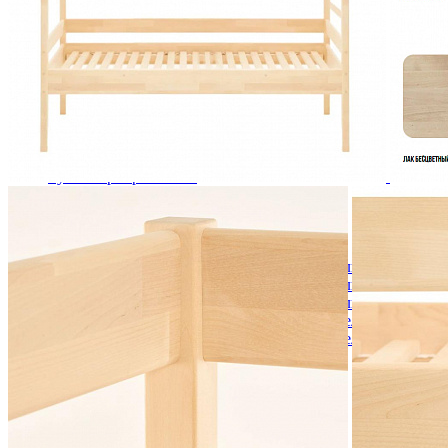
Комоды
Кровати двуспальные
Кровати металлические
Кровати односпальные
Кровати полутороспальные
Решетки и настилы под матрас
Спальные гарнитуры
Тахта
Туалетные столики
Тумбы прикроватные
Шкафы для одежды
Антресоли на шкаф
Полки и ящики в шкаф для одежды
Шкаф 1-дверный для одежды и белья
Шкафы 2-х дверные для одежды и белья
Шкафы 3-х дверные для одежды и белья
Шкафы 4-х дверные для одежды и белья
Шкафы 5-ти дверные для одежды и белья
Шкафы 6-ти дверные для одежды и белья
Шкафы купе для одежды и белья
Шкафы угловые для одежды и белья
Ящики и короба