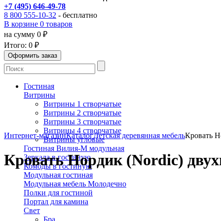
+7 (495) 646-49-78
8 800 555-10-32
- бесплатно
В корзине 0 товаров
на сумму 0 ₽
Итого:
0 ₽
Гостиная
Витрины
Витрины 1 створчатые
Витрины 2 створчатые
Витрины 3 створчатые
Витрины 4 створчатые
Интернет-магазин
Каталог
Детская деревянная мебель
Кровать Н
Витрины угловые
Гостиная Вилия-М модульная
Кровать Нордик (Nordic) двух
Зеркала в гостиную
Комоды в гостиную
Модульная гостиная
Модульная мебель Молодечно
Полки для гостиной
Портал для камина
Свет
Бра