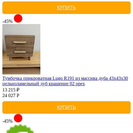
КУПИТЬ
-45%
Тумбочка прикроватная Lugo R191 из массива дуба 43х43х30
цельноламельный дуб крашение 02 орех
13 215 ₽
24 027 Р
КУПИТЬ
-45%