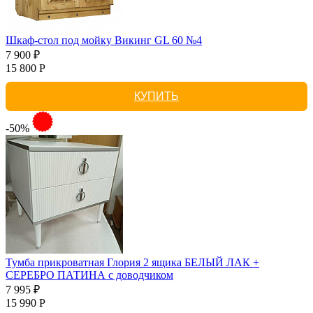
Шкаф-стол под мойку Викинг GL 60 №4
7 900 ₽
15 800 Р
КУПИТЬ
-50%
Тумба прикроватная Глория 2 ящика БЕЛЫЙ ЛАК +
СЕРЕБРО ПАТИНА с доводчиком
7 995 ₽
15 990 Р