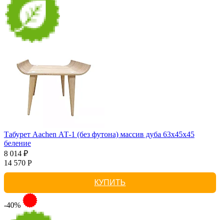
Табурет Aachen АТ-1 (без футона) массив дуба 63х45х45
беление
8 014 ₽
14 570 Р
КУПИТЬ
-40%