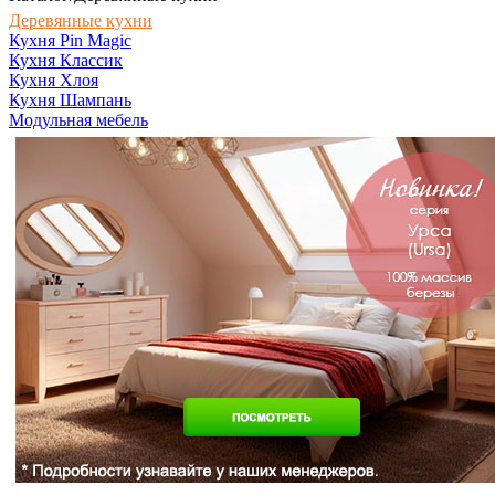
Деревянные кухни
Кухня Pin Magic
Кухня Классик
Кухня Хлоя
Кухня Шампань
Модульная мебель