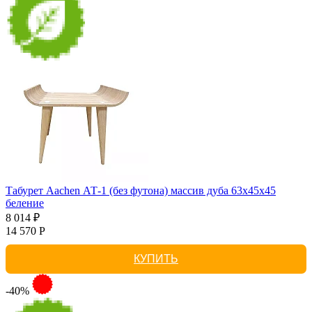
Табурет Aachen АТ-1 (без футона) массив дуба 63х45х45
беление
8 014 ₽
14 570 Р
КУПИТЬ
-40%