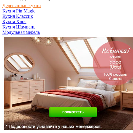
Деревянные кухни
Кухня Pin Magic
Кухня Классик
Кухня Хлоя
Кухня Шампань
Модульная мебель