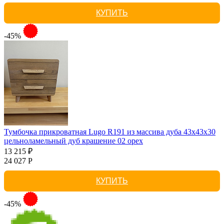
КУПИТЬ
-45%
Тумбочка прикроватная Lugo R191 из массива дуба 43х43х30
цельноламельный дуб крашение 02 орех
13 215 ₽
24 027 Р
КУПИТЬ
-45%