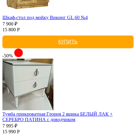
Шкаф-стол под мойку Викинг GL 60 №4
7 900 ₽
15 800 Р
КУПИТЬ
-50%
Тумба прикроватная Глория 2 ящика БЕЛЫЙ ЛАК +
СЕРЕБРО ПАТИНА с доводчиком
7 995 ₽
15 990 Р