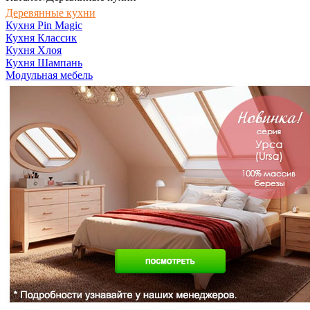
Деревянные кухни
Кухня Pin Magic
Кухня Классик
Кухня Хлоя
Кухня Шампань
Модульная мебель