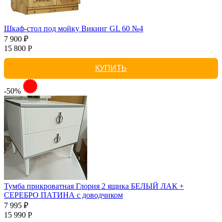
Шкаф-стол под мойку Викинг GL 60 №4
7 900 ₽
15 800 Р
КУПИТЬ
-50%
Тумба прикроватная Глория 2 ящика БЕЛЫЙ ЛАК +
СЕРЕБРО ПАТИНА с доводчиком
7 995 ₽
15 990 Р