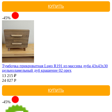
КУПИТЬ
-45%
Тумбочка прикроватная Lugo R191 из массива дуба 43х43х30
цельноламельный дуб крашение 02 орех
13 215 ₽
24 027 Р
КУПИТЬ
-45%