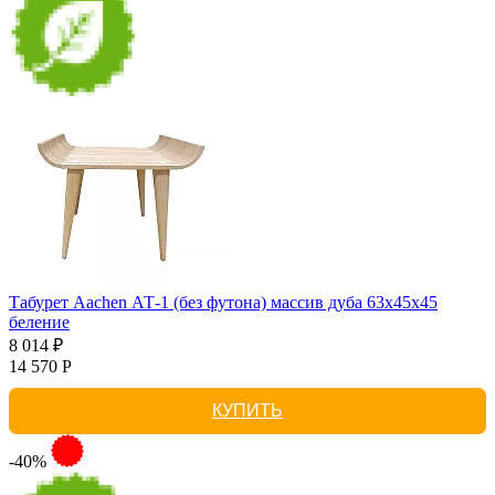
Табурет Aachen АТ-1 (без футона) массив дуба 63х45х45
беление
8 014 ₽
14 570 Р
КУПИТЬ
-40%