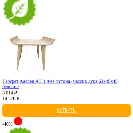
Табурет Aachen АТ-1 (без футона) массив дуба 63х45х45
беление
8 014 ₽
14 570 Р
КУПИТЬ
-40%