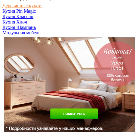
Деревянные кухни
Кухня Pin Magic
Кухня Классик
Кухня Хлоя
Кухня Шампань
Модульная мебель