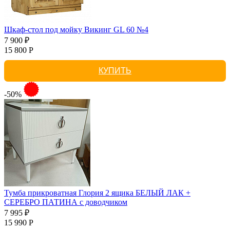
Шкаф-стол под мойку Викинг GL 60 №4
7 900 ₽
15 800 Р
КУПИТЬ
-50%
Тумба прикроватная Глория 2 ящика БЕЛЫЙ ЛАК +
СЕРЕБРО ПАТИНА с доводчиком
7 995 ₽
15 990 Р