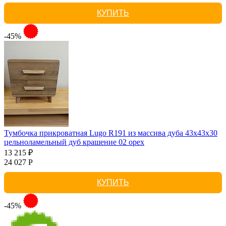
КУПИТЬ
-45%
Тумбочка прикроватная Lugo R191 из массива дуба 43х43х30
цельноламельный дуб крашение 02 орех
13 215 ₽
24 027 Р
КУПИТЬ
-45%