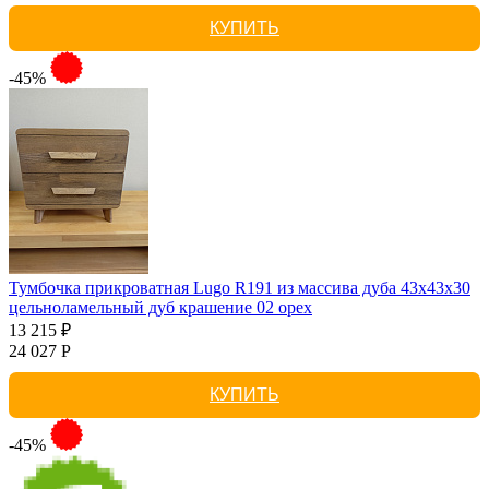
КУПИТЬ
-45%
Тумбочка прикроватная Lugo R191 из массива дуба 43х43х30
цельноламельный дуб крашение 02 орех
13 215 ₽
24 027 Р
КУПИТЬ
-45%