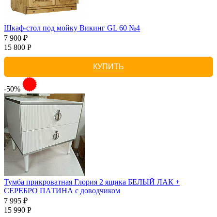
Шкаф-стол под мойку Викинг GL 60 №4
7 900 ₽
15 800 Р
КУПИТЬ
-50%
Тумба прикроватная Глория 2 ящика БЕЛЫЙ ЛАК +
СЕРЕБРО ПАТИНА с доводчиком
7 995 ₽
15 990 Р