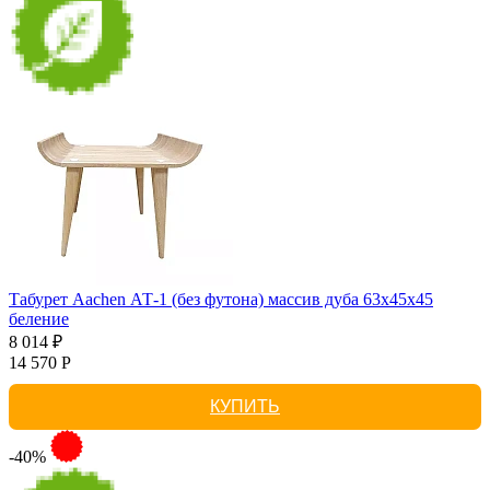
Табурет Aachen АТ-1 (без футона) массив дуба 63х45х45
беление
8 014 ₽
14 570 Р
КУПИТЬ
-40%