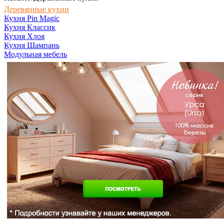
Деревянные кухни
Кухня Pin Magic
Кухня Классик
Кухня Хлоя
Кухня Шампань
Модульная мебель