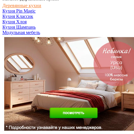
Деревянные кухни
Кухня Pin Magic
Кухня Классик
Кухня Хлоя
Кухня Шампань
Модульная мебель