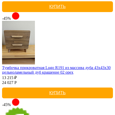
КУПИТЬ
-45%
Тумбочка прикроватная Lugo R191 из массива дуба 43х43х30
цельноламельный дуб крашение 02 орех
13 215 ₽
24 027 Р
КУПИТЬ
-45%