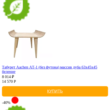
Табурет Aachen АТ-1 (без футона) массив дуба 63х45х45
беление
8 014 ₽
14 570 Р
КУПИТЬ
-40%