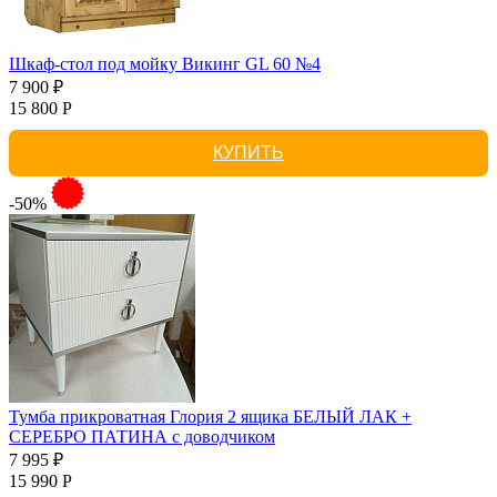
Шкаф-стол под мойку Викинг GL 60 №4
7 900 ₽
15 800 Р
КУПИТЬ
-50%
Тумба прикроватная Глория 2 ящика БЕЛЫЙ ЛАК +
СЕРЕБРО ПАТИНА с доводчиком
7 995 ₽
15 990 Р