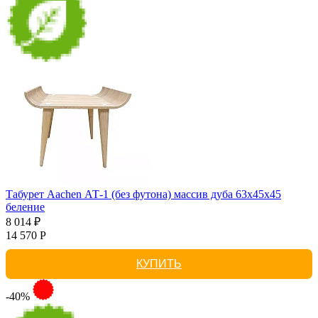
Табурет Aachen АТ-1 (без футона) массив дуба 63х45х45
беление
8 014 ₽
14 570 Р
КУПИТЬ
-40%