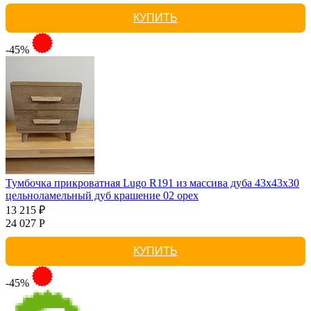
КУПИТЬ
-45%
Тумбочка прикроватная Lugo R191 из массива дуба 43х43х30
цельноламельный дуб крашение 02 орех
13 215 ₽
24 027 Р
КУПИТЬ
-45%