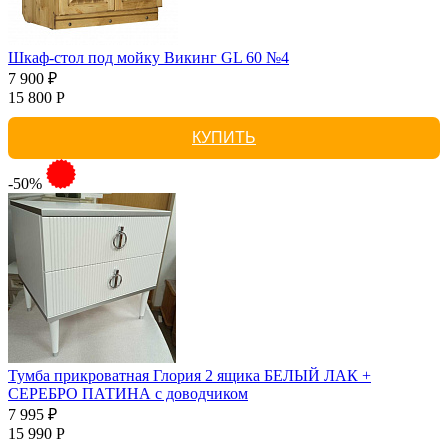
Шкаф-стол под мойку Викинг GL 60 №4
7 900 ₽
15 800 Р
КУПИТЬ
-50%
Тумба прикроватная Глория 2 ящика БЕЛЫЙ ЛАК +
СЕРЕБРО ПАТИНА с доводчиком
7 995 ₽
15 990 Р