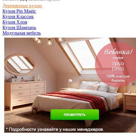
Деревянные кухни
Кухня Pin Magic
Кухня Классик
Кухня Хлоя
Кухня Шампань
Модульная мебель