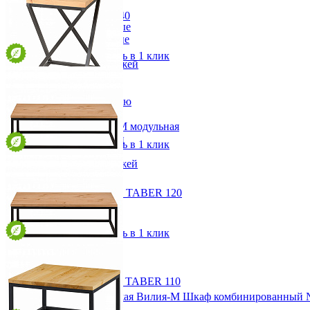
-30%
Прихожая
Кровать 140х190 LOT 140
Вешалки напольные
от 40 817 ₽
Вешалки настенные
152 х 110 х 208 см
Газетница
В корзину
Быстро купить в 1 клик
Зеркала для прихожей
Ключницы
Консоли
Наборы в прихожую
Табурет 40 VBC 40
Обувницы
от 7 644 ₽
Прихожая Вилия-М модульная
40 х 45 х 40 см
Скамьи и банкетки
В корзину
Быстро купить в 1 клик
Тумбы и комоды
Шкафы для прихожей
Столик журнальный 120 TABER 120
от 17 800 ₽
120 х 38 х 80 см
В корзину
Быстро купить в 1 клик
Столик журнальный 110 TABER 110
от 14 825 ₽
Модульная прихожая Вилия-М Шкаф комбинированный 
110 х 38 х 65 см