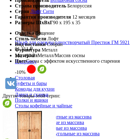
Производитель
Волшебная сосна
Страна производитель
Белоруссия
Серия
Лофт Сити
Гарантия производителя
12 месяцев
Размеры ШхВхГ
90 x 195 x 35
Отделка
Вощение
Стиль мебели
Лофт
Шкаф для одежды одностворчатый Престиж ГМ 5921
Вид поставки
Собран
91 311 ₽
Фурнитура
Металл
Материал
Металл/Массив сосны
101 457 ₽
Цвет
Сосна с эффектом искусственного старения
В корзину
-10%
Столовая
Буфеты и бары
Комоды для кухни
Лавки и скамьи
Другие товары этой серии:
Полки и ящики
Столы кофейные и чайные
Столы обеденные
Столы квадратные из массива
Столы круглые из массива
Столы овальные из массива
Столы прямоугольные из массива