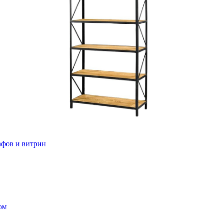
афов и витрин
ом