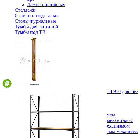
Лампа настольная
Стеллажи
Стойки и подставки
Столы журнальные
Тумбы для гостиной
Тумбы под ТВ
Пилястра левая оконечная Молодечно ММ-18-910 для шк
9 100 ₽
В корзину
Спальня
Деревянные кровати с подъемным механизмом
Кровати односпальные с подъемным механизмом
Кровати двуспальные с подъемным механизмом
Кровати полутороспальные с подъемным механизм
Зеркала