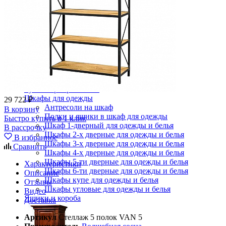
Комоды
Кровати двуспальные
Кровати металлические
Кровати односпальные
Кровати полутороспальные
Решетки и настилы под матрас
Спальные гарнитуры
Тахта
Туалетные столики
Тумбы прикроватные
Шкафы для одежды
29 722 ₽
Антресоли на шкаф
В корзину
Полки и ящики в шкаф для одежды
Быстро купить в 1 клик
Шкаф 1-дверный для одежды и белья
В рассрочку
Шкафы 2-х дверные для одежды и белья
В избранное
Шкафы 3-х дверные для одежды и белья
Сравнить
Шкафы 4-х дверные для одежды и белья
Шкафы 5-ти дверные для одежды и белья
Характеристики
Шкафы 6-ти дверные для одежды и белья
Описание
Шкафы купе для одежды и белья
Отзывы
Шкафы угловые для одежды и белья
Видео
Ящики и короба
Доставка
Артикул
Стеллаж 5 полок VAN 5