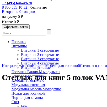
+7 (495) 646-49-78
8 800 555-10-32
- бесплатно
В корзине 0 товаров
на сумму 0 ₽
Итого:
0 ₽
Гостиная
Витрины
Витрины 1 створчатые
Витрины 2 створчатые
Витрины 3 створчатые
Витрины 4 створчатые
Интернет-магазин
Каталог
Мебель для гостиной
Стеллаж в гост
Витрины угловые
Гостиная Вилия-М модульная
Стеллаж для книг 5 полок VA
Зеркала в гостиную
Комоды в гостиную
Модульная гостиная
Модульная мебель Молодечно
Полки для гостиной
Портал для камина
Свет
Бра