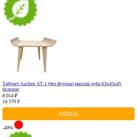
Табурет Aachen АТ-1 (без футона) массив дуба 63х45х45
беление
8 014 ₽
14 570 Р
КУПИТЬ
-40%