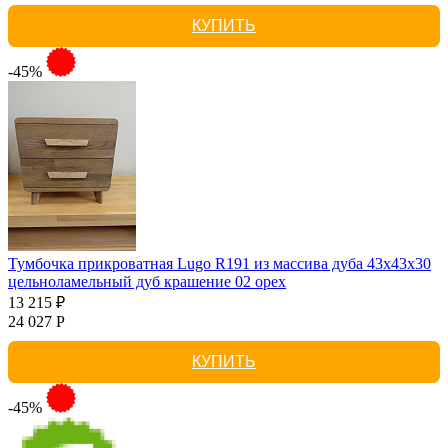
КУПИТЬ
-45%
Тумбочка прикроватная Lugo R191 из массива дуба 43х43х30
цельноламельный дуб крашение 02 орех
13 215 ₽
24 027 Р
КУПИТЬ
-45%