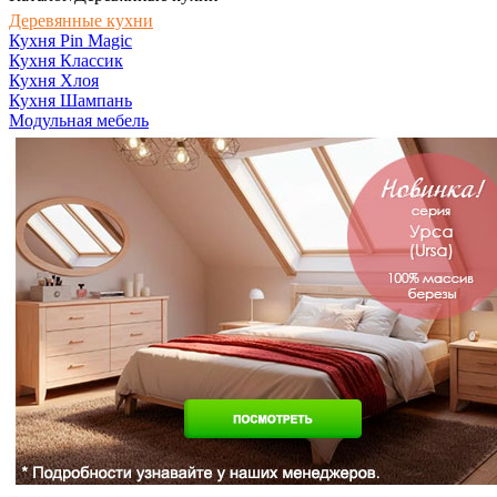
Деревянные кухни
Кухня Pin Magic
Кухня Классик
Кухня Хлоя
Кухня Шампань
Модульная мебель