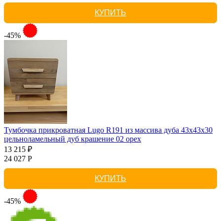
КУПИТЬ
-45%
Тумбочка прикроватная Lugo R191 из массива дуба 43х43х30
цельноламельный дуб крашение 02 орех
13 215 ₽
24 027 Р
КУПИТЬ
-45%