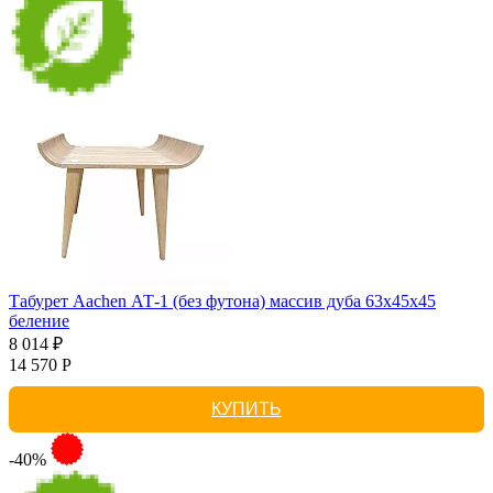
Табурет Aachen АТ-1 (без футона) массив дуба 63х45х45
беление
8 014 ₽
14 570 Р
КУПИТЬ
-40%