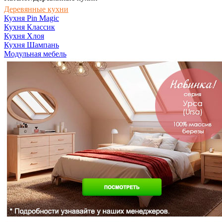
Деревянные кухни
Кухня Pin Magic
Кухня Классик
Кухня Хлоя
Кухня Шампань
Модульная мебель