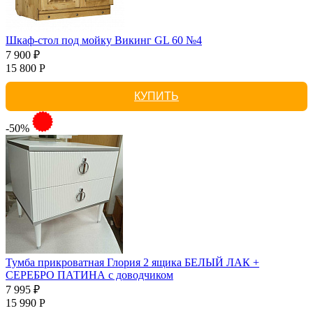
Шкаф-стол под мойку Викинг GL 60 №4
7 900 ₽
15 800 Р
КУПИТЬ
-50%
Тумба прикроватная Глория 2 ящика БЕЛЫЙ ЛАК +
СЕРЕБРО ПАТИНА с доводчиком
7 995 ₽
15 990 Р