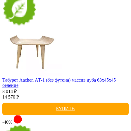
Табурет Aachen АТ-1 (без футона) массив дуба 63х45х45
беление
8 014 ₽
14 570 Р
КУПИТЬ
-40%