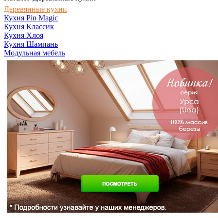
Деревянные кухни
Кухня Pin Magic
Кухня Классик
Кухня Хлоя
Кухня Шампань
Модульная мебель