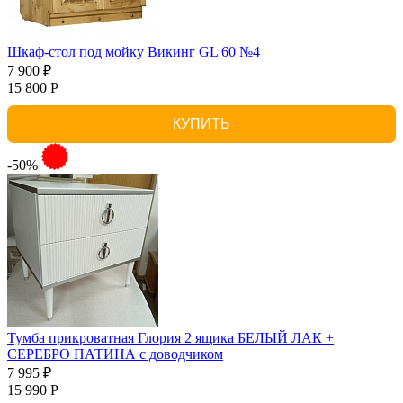
Шкаф-стол под мойку Викинг GL 60 №4
7 900 ₽
15 800 Р
КУПИТЬ
-50%
Тумба прикроватная Глория 2 ящика БЕЛЫЙ ЛАК +
СЕРЕБРО ПАТИНА с доводчиком
7 995 ₽
15 990 Р