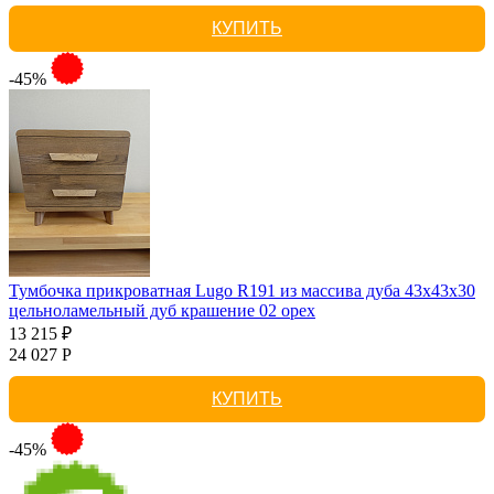
КУПИТЬ
-45%
Тумбочка прикроватная Lugo R191 из массива дуба 43х43х30
цельноламельный дуб крашение 02 орех
13 215 ₽
24 027 Р
КУПИТЬ
-45%