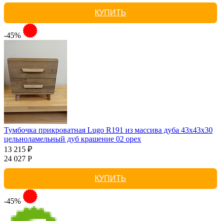
КУПИТЬ
-45%
Тумбочка прикроватная Lugo R191 из массива дуба 43х43х30
цельноламельный дуб крашение 02 орех
13 215 ₽
24 027 Р
КУПИТЬ
-45%