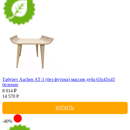
Табурет Aachen АТ-1 (без футона) массив дуба 63х45х45
беление
8 014 ₽
14 570 Р
КУПИТЬ
-40%