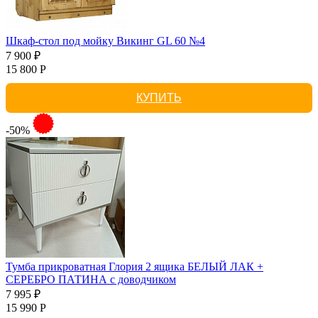
Шкаф-стол под мойку Викинг GL 60 №4
7 900 ₽
15 800 Р
КУПИТЬ
-50%
Тумба прикроватная Глория 2 ящика БЕЛЫЙ ЛАК +
СЕРЕБРО ПАТИНА с доводчиком
7 995 ₽
15 990 Р