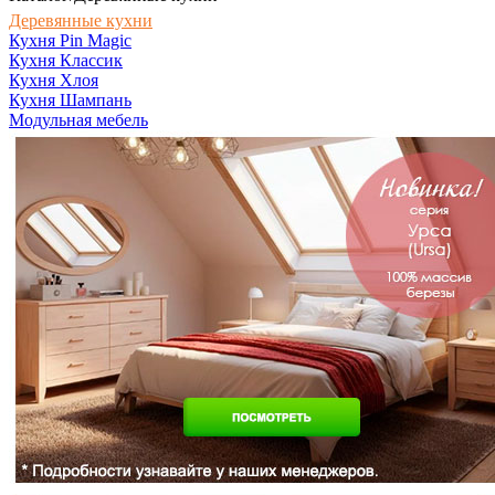
Деревянные кухни
Кухня Pin Magic
Кухня Классик
Кухня Хлоя
Кухня Шампань
Модульная мебель