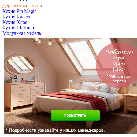
Деревянные кухни
Кухня Pin Magic
Кухня Классик
Кухня Хлоя
Кухня Шампань
Модульная мебель