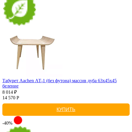
Табурет Aachen АТ-1 (без футона) массив дуба 63х45х45
беление
8 014 ₽
14 570 Р
КУПИТЬ
-40%