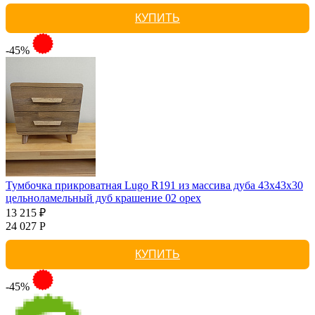
КУПИТЬ
-45%
Тумбочка прикроватная Lugo R191 из массива дуба 43х43х30
цельноламельный дуб крашение 02 орех
13 215 ₽
24 027 Р
КУПИТЬ
-45%