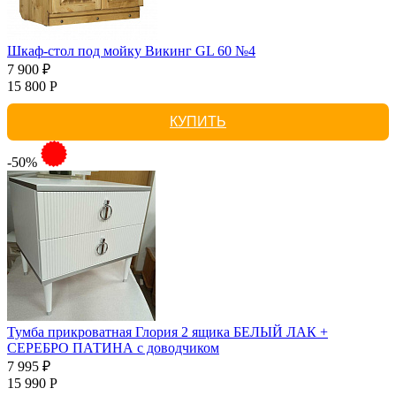
Шкаф-стол под мойку Викинг GL 60 №4
7 900 ₽
15 800 Р
КУПИТЬ
-50%
Тумба прикроватная Глория 2 ящика БЕЛЫЙ ЛАК +
СЕРЕБРО ПАТИНА с доводчиком
7 995 ₽
15 990 Р