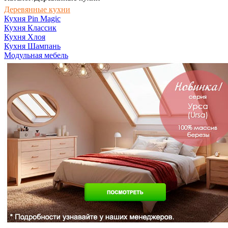
Деревянные кухни
Кухня Pin Magic
Кухня Классик
Кухня Хлоя
Кухня Шампань
Модульная мебель