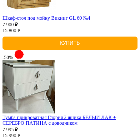
Шкаф-стол под мойку Викинг GL 60 №4
7 900 ₽
15 800 Р
КУПИТЬ
-50%
Тумба прикроватная Глория 2 ящика БЕЛЫЙ ЛАК +
СЕРЕБРО ПАТИНА с доводчиком
7 995 ₽
15 990 Р