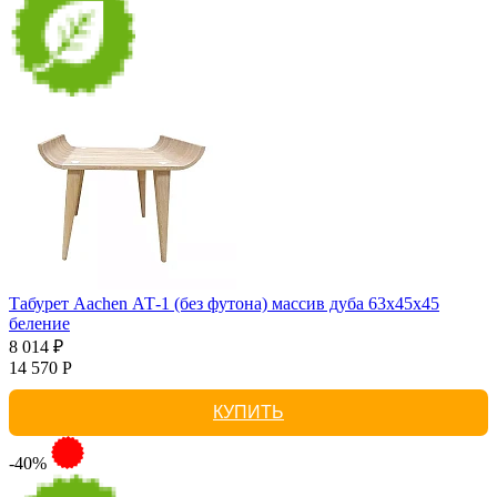
Табурет Aachen АТ-1 (без футона) массив дуба 63х45х45
беление
8 014 ₽
14 570 Р
КУПИТЬ
-40%