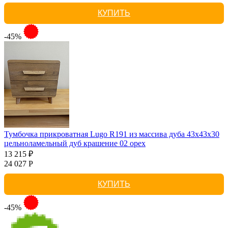
КУПИТЬ
-45%
Тумбочка прикроватная Lugo R191 из массива дуба 43х43х30
цельноламельный дуб крашение 02 орех
13 215 ₽
24 027 Р
КУПИТЬ
-45%