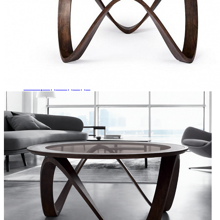
Кровати двуспальные
Кровати металлические
Кровати односпальные
Кровати полутороспальные
Решетки и настилы под матрас
Спальные гарнитуры
Тахта
Туалетные столики
Тумбы прикроватные
Шкафы для одежды
Антресоли на шкаф
Полки и ящики в шкаф для одежды
Шкаф 1-дверный для одежды и белья
Шкафы 2-х дверные для одежды и белья
Шкафы 3-х дверные для одежды и белья
Шкафы 4-х дверные для одежды и белья
Шкафы 5-ти дверные для одежды и белья
Шкафы 6-ти дверные для одежды и белья
Шкафы купе для одежды и белья
Шкафы угловые для одежды и белья
Ящики и короба