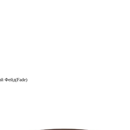
й Фейд(Fade)
)