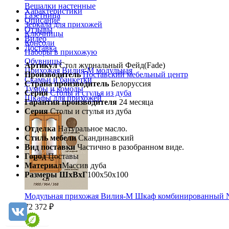
Вешалки настенные
Характеристики
Газетница
Описание
Зеркала для прихожей
Отзывы
Ключницы
Видео
Консоли
Доставка
Наборы в прихожую
Обувницы
Артикул
Стол журнальный Фейд(Fade)
Прихожая Вилия-М модульная
Производитель
Поставский мебельный центр
Скамьи и банкетки
Страна производитель
Белоруссия
Тумбы и комоды
Серия
Столы и стулья из дуба
Шкафы для прихожей
Гарантия производителя
24 месяца
Серия
Столы и стулья из дуба
Отделка
Натуральное масло.
Стиль мебели
Скандинавский
Вид поставки
Частично в разобранном виде.
Город
Поставы
Материал
Массив дуба
Размеры ШхВхГ
100х50х100
Модульная прихожая Вилия-М Шкаф комбинированный 
72 372 ₽