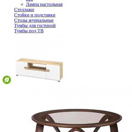
Лампа настольная
Стеллажи
Стойки и подставки
Столы журнальные
Тумбы для гостиной
Тумбы под ТВ
Тумба ТВ Леонардо МН-026-02
22 057 ₽
Спальня
Деревянные кровати с подъемным механизмом
Кровати односпальные с подъемным механизмом
Кровати двуспальные с подъемным механизмом
Кровати полутороспальные с подъемным механизм
Зеркала
Комоды