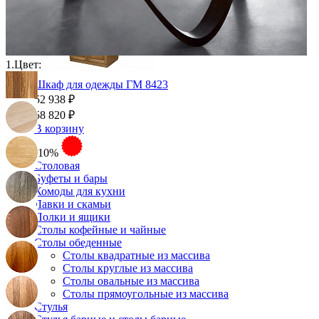
1.
Цвет:
Шкаф для одежды ГМ 8423
52 938 ₽
58 820 ₽
В корзину
-10%
Столовая
Буфеты и бары
Комоды для кухни
Лавки и скамьи
Полки и ящики
Столы кофейные и чайные
Столы обеденные
Столы квадратные из массива
Столы круглые из массива
Столы овальные из массива
Столы прямоугольные из массива
Стулья