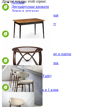
Другие товары этой серии:
Детская
Двухъярусные кровати
Декор в детскую
Детская Вилия-М модульная
Детские гарнитуры
Детские кровати до 3-х лет
Детские кровати от 3 лет
Комоды классические
Комоды пеленальные
Кровати домики
Полки детские
Стол обеденный Призм(Prism)
Стеллажи детские
Столы письменные детские и парты
от 33 040 ₽
Тумбы для детей
1100х75х70 см
Шведская стенка
В корзину
Быстро купить в 1 клик
Шкафы детские
Ящики и короба
Стол журнальный Фейд(Fade)
от 76 160 ₽
100х50х100 см
В корзину
Быстро купить в 1 клик