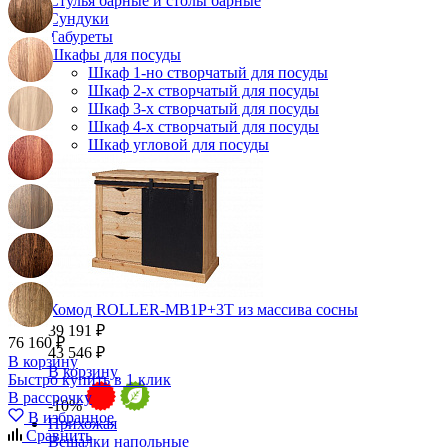
Стулья барные и столы барные
Сундуки
Табуреты
Шкафы для посуды
Шкаф 1-но створчатый для посуды
Шкаф 2-х створчатый для посуды
Шкаф 3-х створчатый для посуды
Шкаф 4-х створчатый для посуды
Шкаф угловой для посуды
Комод ROLLER-MB1P+3T из массива сосны
39 191 ₽
76 160 ₽
43 546 ₽
В корзину
В корзину
Быстро купить в 1 клик
В рассрочку
-10%
В избранное
Прихожая
Сравнить
Вешалки напольные