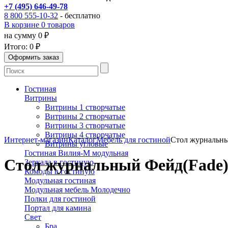
+7 (495) 646-49-78
8 800 555-10-32
- бесплатно
В корзине 0 товаров
на сумму 0 ₽
Итого:
0 ₽
Гостиная
Витрины
Витрины 1 створчатые
Витрины 2 створчатые
Витрины 3 створчатые
Витрины 4 створчатые
Интернет-магазин
Каталог
Мебель для гостиной
Стол журнальны
Витрины угловые
Гостиная Вилия-М модульная
Стол журнальный Фейд(Fade
Зеркала в гостиную
Комоды в гостиную
Модульная гостиная
Модульная мебель Молодечно
Полки для гостиной
Портал для камина
Свет
Бра