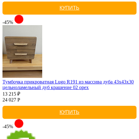
КУПИТЬ
-45%
Тумбочка прикроватная Lugo R191 из массива дуба 43х43х30
цельноламельный дуб крашение 02 орех
13 215 ₽
24 027 Р
КУПИТЬ
-45%