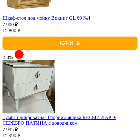
Шкаф-стол под мойку Викинг GL 60 №4
7 900 ₽
15 800 Р
КУПИТЬ
-50%
Тумба прикроватная Глория 2 ящика БЕЛЫЙ ЛАК +
СЕРЕБРО ПАТИНА с доводчиком
7 995 ₽
15 990 Р