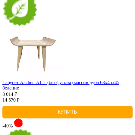
Табурет Aachen АТ-1 (без футона) массив дуба 63х45х45
беление
8 014 ₽
14 570 Р
КУПИТЬ
-40%