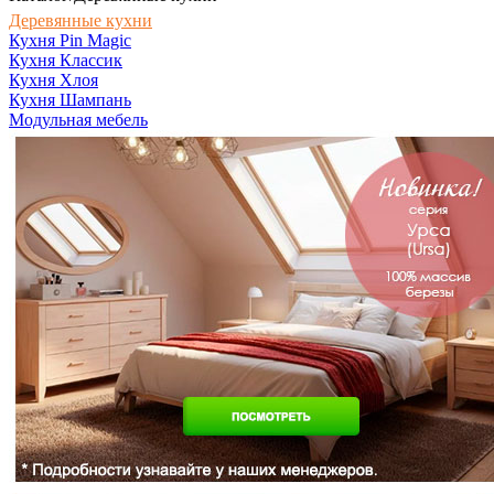
Деревянные кухни
Кухня Pin Magic
Кухня Классик
Кухня Хлоя
Кухня Шампань
Модульная мебель