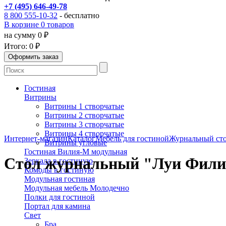
+7 (495) 646-49-78
8 800 555-10-32
- бесплатно
В корзине 0 товаров
на сумму 0 ₽
Итого:
0 ₽
Гостиная
Витрины
Витрины 1 створчатые
Витрины 2 створчатые
Витрины 3 створчатые
Витрины 4 створчатые
Интернет-магазин
Каталог
Мебель для гостиной
Журнальный сто
Витрины угловые
Гостиная Вилия-М модульная
Стол журнальный "Луи Фили
Зеркала в гостиную
Комоды в гостиную
Модульная гостиная
Модульная мебель Молодечно
Полки для гостиной
Портал для камина
Свет
Бра