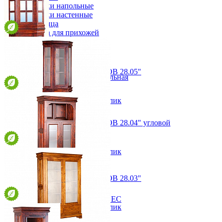
Вешалки напольные
Вешалки настенные
Газетница
Зеркала для прихожей
Ключницы
Консоли
Наборы в прихожую
Обувницы
Шкаф-витрина "Луи Филипп ОВ 28.05"
Прихожая Вилия-М модульная
от 127 750 ₽
Скамьи и банкетки
112х207х52 см
Тумбы и комоды
В корзину
Быстро купить в 1 клик
Шкафы для прихожей
Шкаф-витрина "Луи Филипп ОВ 28.04" угловой
от 98 050 ₽
88х181х53 см
В корзину
Быстро купить в 1 клик
Шкаф-витрина "Луи Филипп ОВ 28.03"
от 96 150 ₽
100х170х38 см
Вешалка PIN MAGIC KNEC
В корзину
Быстро купить в 1 клик
8 141 ₽
9 045 ₽