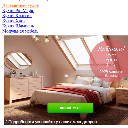
Деревянные кухни
Кухня Pin Magic
Кухня Классик
Кухня Хлоя
Кухня Шампань
Модульная мебель