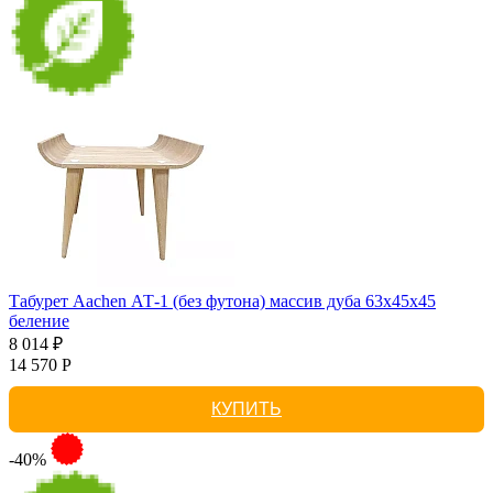
Табурет Aachen АТ-1 (без футона) массив дуба 63х45х45
беление
8 014 ₽
14 570 Р
КУПИТЬ
-40%