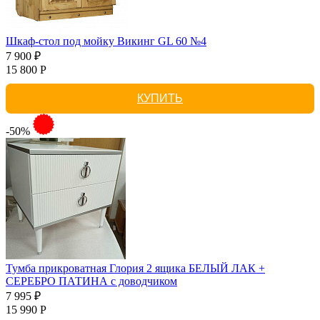
Шкаф-стол под мойку Викинг GL 60 №4
7 900 ₽
15 800 Р
КУПИТЬ
-50%
Тумба прикроватная Глория 2 ящика БЕЛЫЙ ЛАК +
СЕРЕБРО ПАТИНА с доводчиком
7 995 ₽
15 990 Р