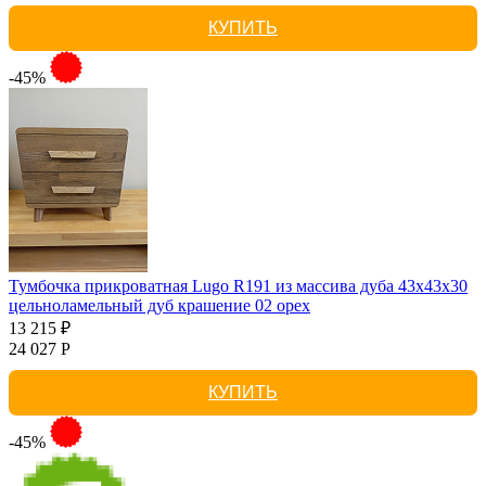
КУПИТЬ
-45%
Тумбочка прикроватная Lugo R191 из массива дуба 43х43х30
цельноламельный дуб крашение 02 орех
13 215 ₽
24 027 Р
КУПИТЬ
-45%