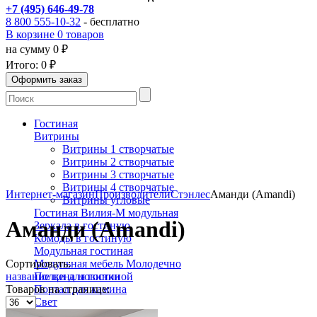
+7 (495) 646-49-78
8 800 555-10-32
- бесплатно
В корзине 0 товаров
на сумму 0 ₽
Итого:
0 ₽
Гостиная
Витрины
Витрины 1 створчатые
Витрины 2 створчатые
Витрины 3 створчатые
Витрины 4 створчатые
Интернет-магазин
Производители
Стэнлес
Аманди (Amandi)
Витрины угловые
Гостиная Вилия-М модульная
Аманди (Amandi)
Зеркала в гостиную
Комоды в гостиную
Модульная гостиная
Сортировать:
Модульная мебель Молодечно
название
цена
новинки
Полки для гостиной
Товаров на странице:
Портал для камина
Свет
Бра