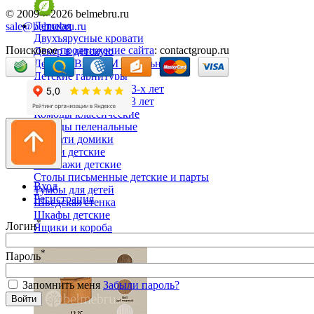
© 2009—2026 belmebru.ru
Детская
sale@belmebru.ru
Двухъярусные кровати
Поисковое
продвижение сайта
: contactgroup.ru
Декор в детскую
Детская Вилия-М модульная
Детские гарнитуры
Детские кровати до 3-х лет
Детские кровати от 3 лет
Комоды классические
Комоды пеленальные
Кровати домики
Полки детские
Стеллажи детские
Столы письменные детские и парты
Вход
Тумбы для детей
Регистрация
Шведская стенка
Шкафы детские
*
Логин
Ящики и короба
*
Пароль
Запомнить меня
Забыли пароль?