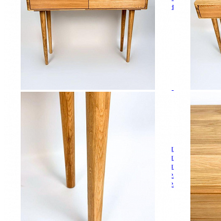
Кровати полутороспальные с подъемным механизм
Зеркала
Комоды
Кровати двуспальные
Кровати металлические
Кровати односпальные
Кровати полутороспальные
Решетки и настилы под матрас
Спальные гарнитуры
Тахта
Туалетные столики
Тумбы прикроватные
Шкафы для одежды
Антресоли на шкаф
Полки и ящики в шкаф для одежды
Шкаф 1-дверный для одежды и белья
Шкафы 2-х дверные для одежды и белья
Шкафы 3-х дверные для одежды и белья
Шкафы 4-х дверные для одежды и белья
Шкафы 5-ти дверные для одежды и белья
Шкафы 6-ти дверные для одежды и белья
Шкафы купе для одежды и белья
Шкафы угловые для одежды и белья
Ящики и короба