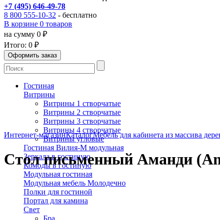
+7 (495) 646-49-78
8 800 555-10-32
- бесплатно
В корзине 0 товаров
на сумму 0 ₽
Итого:
0 ₽
Гостиная
Витрины
Витрины 1 створчатые
Витрины 2 створчатые
Витрины 3 створчатые
Витрины 4 створчатые
Интернет-магазин
Каталог
Мебель для кабинета из массива дере
Витрины угловые
Гостиная Вилия-М модульная
Стол письменный Аманди (A
Зеркала в гостиную
Комоды в гостиную
Модульная гостиная
Модульная мебель Молодечно
Полки для гостиной
Портал для камина
Свет
Бра