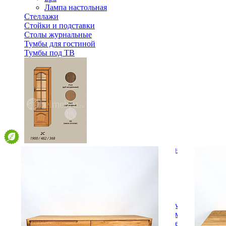
Лампа настольная
Стеллажи
Стойки и подставки
Столы журнальные
Тумбы для гостиной
Тумбы под ТВ
Модульная гостиная Вилия-М Шкаф комбинированный 
42 384 ₽
В корзину
Спальня
Деревянные кровати с подъемным механизмом
Кровати односпальные с подъемным механизмом
Кровати двуспальные с подъемным механизмом