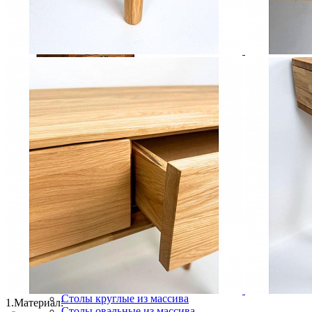
Тумбы прикроватные ГМ 8426-01
13 555 ₽
15 061 ₽
В корзину
-10%
Столовая
Буфеты и бары
Комоды для кухни
Лавки и скамьи
Полки и ящики
Столы кофейные и чайные
Столы обеденные
Столы квадратные из массива
Столы круглые из массива
1.
Материал:
Столы овальные из массива