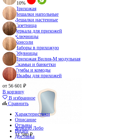
-10%
Прихожая
Вешалки напольные
Вешалки настенные
Газетница
Зеркала для прихожей
Ключницы
Консоли
Наборы в прихожую
Обувницы
Прихожая Вилия-М модульная
Скамьи и банкетки
Тумбы и комоды
Шкафы для прихожей
от 56 601 ₽
В корзину
В избранное
Сравнить
Характеристики
Описание
Отзывы
Зеркало Лебо
Видео
11 580 ₽
Доставка