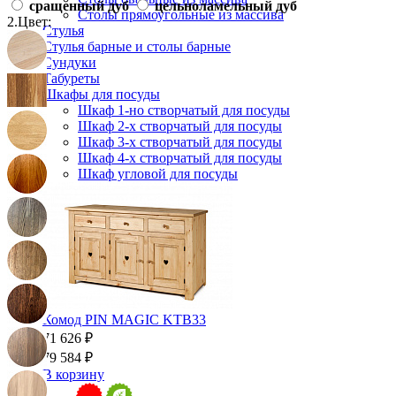
сращенный дуб
цельноламельный дуб
Столы прямоугольные из массива
2.
Цвет:
Стулья
Стулья барные и столы барные
Сундуки
Табуреты
Шкафы для посуды
Шкаф 1-но створчатый для посуды
Шкаф 2-х створчатый для посуды
Шкаф 3-х створчатый для посуды
Шкаф 4-х створчатый для посуды
Шкаф угловой для посуды
Комод PIN MAGIC KTB33
71 626 ₽
79 584 ₽
В корзину