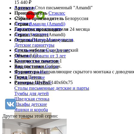
15 440 ₽
Артикул
Стол письменный "Amandi"
В корзину
Производитель
Стэнлес
-25%
Страна производитель
Белоруссия
Детская
Серия
Аманди (Amandi)
Двухъярусные кровати
Гарантия производителя
24 месяца
Декор в детскую
Серия
Аманди (Amandi)
Детская Вилия-М модульная
Отделка
Натуральное масло.
Детские гарнитуры
Стиль мебели
Скандинавский
Детские кровати до 3-х лет
Объем
0.63
Детские кровати от 3 лет
Количество пакетов
1
Комоды классические
Вид поставки
Собран.
Комоды пеленальные
Фурнитура
Направляющие скрытого монтажа с доводчи
Кровати домики
Город
Пинск
Полки детские
Размеры ШхВхГ
140х60х75
Стеллажи детские
Столы письменные детские и парты
Тумбы для детей
Шведская стенка
Шкафы детские
Ящики и короба
Другие товары этой серии: