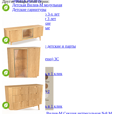
Декор в детскую
Другие товары этой серии:
Детская Вилия-М модульная
Детские гарнитуры
Детские кровати до 3-х лет
Детские кровати от 3 лет
Комоды классические
Комоды пеленальные
Кровати домики
Полки детские
Стеллажи детские
Столы письменные детские и парты
Тумбы для детей
Шведская стенка
Тумба ТВ Рифлессо (Riflesso) 3С
Шкафы детские
от 102 239 ₽
Ящики и короба
167,8х66,2х42 см
В корзину
Быстро купить в 1 клик
Буфет Рифлессо (Riflesso) 2
от 146 318 ₽
117,5х136х42 см
В корзину
Быстро купить в 1 клик
Модульная детская Вилия-М Секция антресольная №8 М