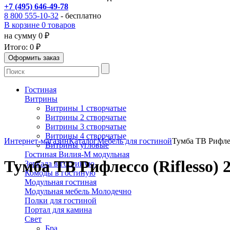
+7 (495) 646-49-78
8 800 555-10-32
- бесплатно
В корзине 0 товаров
на сумму 0 ₽
Итого:
0 ₽
Гостиная
Витрины
Витрины 1 створчатые
Витрины 2 створчатые
Витрины 3 створчатые
Витрины 4 створчатые
Интернет-магазин
Каталог
Мебель для гостиной
Тумба ТВ Рифлес
Витрины угловые
Гостиная Вилия-М модульная
Тумба ТВ Рифлессо (Riflesso) 
Зеркала в гостиную
Комоды в гостиную
Модульная гостиная
Модульная мебель Молодечно
Полки для гостиной
Портал для камина
Свет
Бра