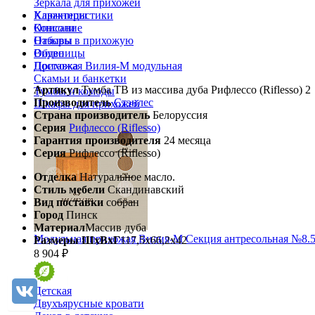
Зеркала для прихожей
Характеристики
Ключницы
Описание
Консоли
Отзывы
Наборы в прихожую
Видео
Обувницы
Доставка
Прихожая Вилия-М модульная
Скамьи и банкетки
Артикул
Тумба ТВ из массива дуба Рифлессо (Riflesso) 2
Тумбы и комоды
Производитель
Стэнлес
Шкафы для прихожей
Страна производитель
Белоруссия
Серия
Рифлессо (Riflesso)
Гарантия производителя
24 месяца
Серия
Рифлессо (Riflesso)
Отделка
Натуральное масло.
Стиль мебели
Скандинавский
Вид поставки
собран
Город
Пинск
Материал
Массив дуба
Модульная прихожая Вилия-М Секция антресольная №8.
Размеры ШхВхГ
117,5х66,2х42
8 904 ₽
Детская
Двухъярусные кровати