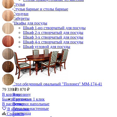
Стулья
Стулья барные и столы барные
Сундуки
Табуреты
Шкафы для посуды
Шкаф 1-но створчатый для посуды
Шкаф 2-х створчатый для посуды
Шкаф 3-х створчатый для посуды
Шкаф 4-х створчатый для посуды
Шкаф угловой для посуды
Стол обеденный овальный "Полонез" ММ-174-41
79 339 ₽
153 870 ₽
В корзину
В корзину
Быстро купить в 1 клик
Прихожая
В рассрочку
Вешалки напольные
Вешалки настенные
В избранное
Газетница
Сравнить