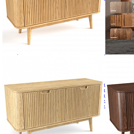
Зеркала
Комоды
Кровати двуспальные
Кровати металлические
Кровати односпальные
Кровати полутороспальные
Решетки и настилы под матрас
Спальные гарнитуры
Тахта
Туалетные столики
Тумбы прикроватные
Шкафы для одежды
Антресоли на шкаф
Полки и ящики в шкаф для одежды
Шкаф 1-дверный для одежды и белья
Шкафы 2-х дверные для одежды и белья
Шкафы 3-х дверные для одежды и белья
Шкафы 4-х дверные для одежды и белья
Шкафы 5-ти дверные для одежды и белья
Шкафы 6-ти дверные для одежды и белья
Шкафы купе для одежды и белья
Шкафы угловые для одежды и белья
Ящики и короба