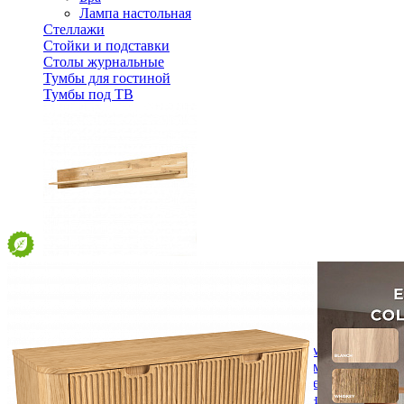
Лампа настольная
Стеллажи
Стойки и подставки
Столы журнальные
Тумбы для гостиной
Тумбы под ТВ
Полка Милтон
20 094 ₽
Спальня
Деревянные кровати с подъемным механизмом
Кровати односпальные с подъемным механизмом
Кровати двуспальные с подъемным механизмом
Кровати полутороспальные с подъемным механизм