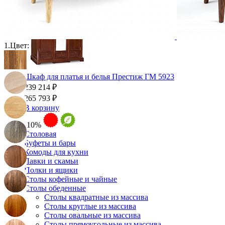
1.
Цвет:
Шкаф для платья и белья Престиж ГМ 5923
239 214 ₽
265 793 ₽
В корзину
-10%
Столовая
Буфеты и бары
Комоды для кухни
Лавки и скамьи
Полки и ящики
Столы кофейные и чайные
Столы обеденные
Столы квадратные из массива
Столы круглые из массива
Столы овальные из массива
Столы прямоугольные из массива