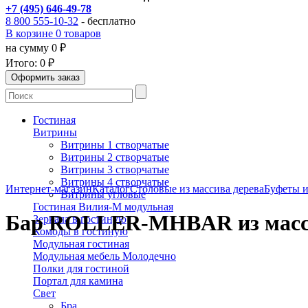
+7 (495) 646-49-78
8 800 555-10-32
- бесплатно
В корзине 0 товаров
на сумму 0 ₽
Итого:
0 ₽
Гостиная
Витрины
Витрины 1 створчатые
Витрины 2 створчатые
Витрины 3 створчатые
Витрины 4 створчатые
Интернет-магазин
Каталог
Столовые из массива дерева
Буфеты и
Витрины угловые
Гостиная Вилия-М модульная
Бар ROLLER-MHBAR из масс
Зеркала в гостиную
Комоды в гостиную
Модульная гостиная
Модульная мебель Молодечно
Полки для гостиной
Портал для камина
Свет
Бра