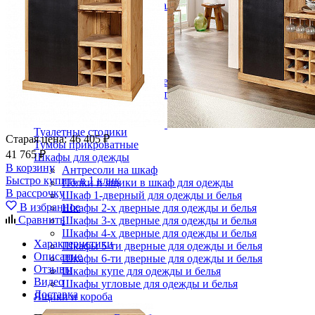
Кровати полутороспальные с подъемным механизм
Зеркала
Комоды
Кровати двуспальные
Кровати металлические
Кровати односпальные
Кровати полутороспальные
Решетки и настилы под матрас
Спальные гарнитуры
Тахта
Туалетные столики
Старая цена:
46 405 ₽
Тумбы прикроватные
41 765 ₽
Шкафы для одежды
В корзину
Антресоли на шкаф
Быстро купить в 1 клик
Полки и ящики в шкаф для одежды
В рассрочку
Шкаф 1-дверный для одежды и белья
В избранное
Шкафы 2-х дверные для одежды и белья
Сравнить
Шкафы 3-х дверные для одежды и белья
Шкафы 4-х дверные для одежды и белья
Характеристики
Шкафы 5-ти дверные для одежды и белья
Описание
Шкафы 6-ти дверные для одежды и белья
Отзывы
Шкафы купе для одежды и белья
Видео
Шкафы угловые для одежды и белья
Доставка
Ящики и короба