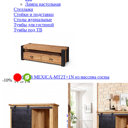
Лампа настольная
Стеллажи
Стойки и подставки
Столы журнальные
Тумбы для гостиной
Тумбы под ТВ
Тумба ТВ MEXICA-MT2T+1N из массива сосны
-10%
22 454 ₽
24 949 ₽
В корзину
-10%
Спальня
Деревянные кровати с подъемным механизмом
Кровати односпальные с подъемным механизмом
Кровати двуспальные с подъемным механизмом