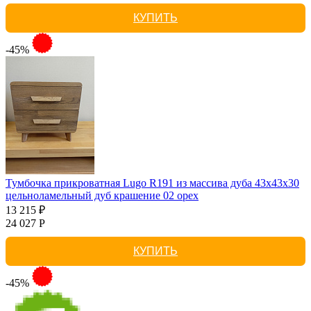
КУПИТЬ
-45%
Тумбочка прикроватная Lugo R191 из массива дуба 43х43х30
цельноламельный дуб крашение 02 орех
13 215 ₽
24 027 Р
КУПИТЬ
-45%