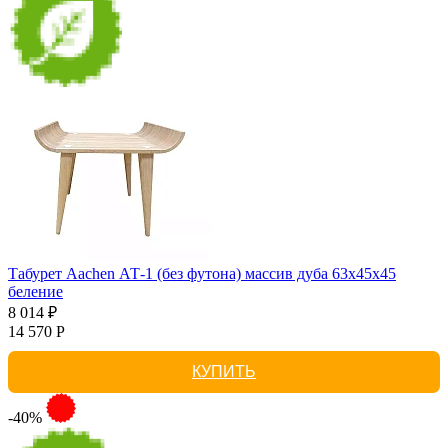
Табурет Aachen АТ-1 (без футона) массив дуба 63х45х45
беление
8 014 ₽
14 570 Р
КУПИТЬ
-40%