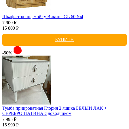
Шкаф-стол под мойку Викинг GL 60 №4
7 900 ₽
15 800 Р
КУПИТЬ
-50%
Тумба прикроватная Глория 2 ящика БЕЛЫЙ ЛАК +
СЕРЕБРО ПАТИНА с доводчиком
7 995 ₽
15 990 Р