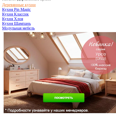
Деревянные кухни
Кухня Pin Magic
Кухня Классик
Кухня Хлоя
Кухня Шампань
Модульная мебель