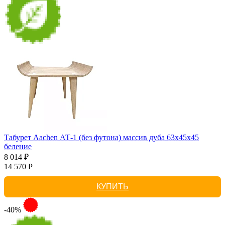
Табурет Aachen АТ-1 (без футона) массив дуба 63х45х45
беление
8 014 ₽
14 570 Р
КУПИТЬ
-40%