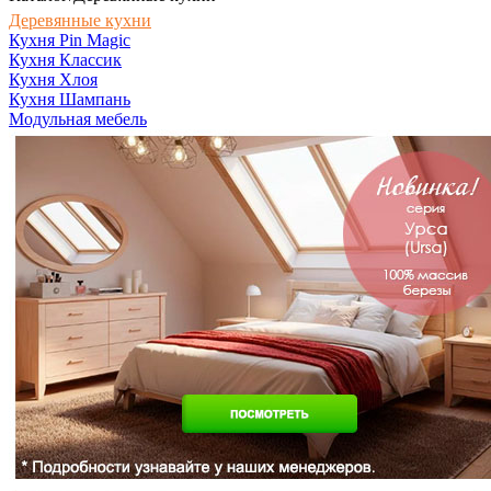
Деревянные кухни
Кухня Pin Magic
Кухня Классик
Кухня Хлоя
Кухня Шампань
Модульная мебель