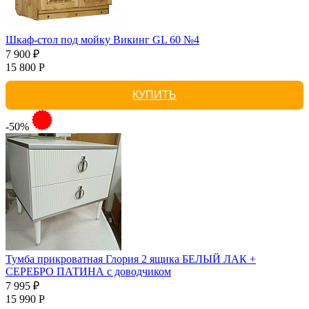
Шкаф-стол под мойку Викинг GL 60 №4
7 900 ₽
15 800 Р
КУПИТЬ
-50%
Тумба прикроватная Глория 2 ящика БЕЛЫЙ ЛАК +
СЕРЕБРО ПАТИНА с доводчиком
7 995 ₽
15 990 Р