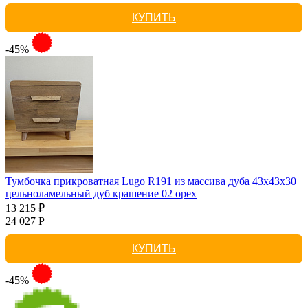
КУПИТЬ
-45%
Тумбочка прикроватная Lugo R191 из массива дуба 43х43х30
цельноламельный дуб крашение 02 орех
13 215 ₽
24 027 Р
КУПИТЬ
-45%