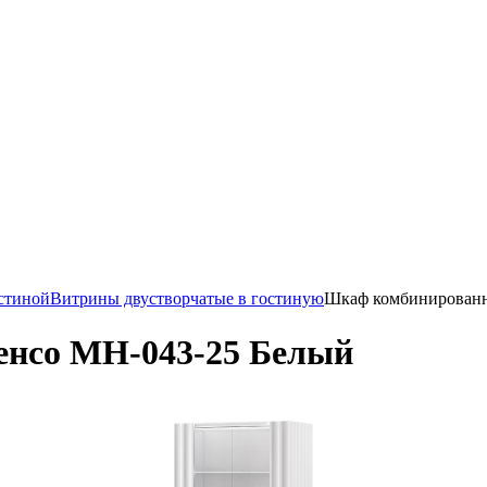
стиной
Витрины двустворчатые в гостиную
Шкаф комбинированн
нсо МН-043-25 Белый