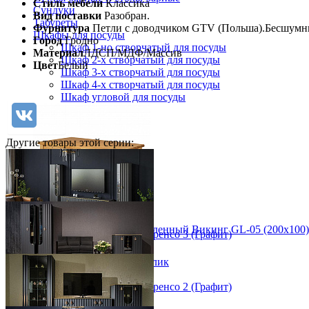
Стиль мебели
Классика
Сундуки
Вид поставки
Разобран.
Табуреты
Фурнитура
Петли с доводчиком GTV (Польша).Бесшумны
Шкафы для посуды
Город
Гродно
Шкаф 1-но створчатый для посуды
Материал
ЛДСП/МДФ/Массив
Шкаф 2-х створчатый для посуды
Цвет
Белый
Шкаф 3-х створчатый для посуды
Шкаф 4-х створчатый для посуды
Шкаф угловой для посуды
Другие товары этой серии:
Стол прямоугольный обеденный Викинг GL-05 (200х100)
Набор мебели для гостиной Лоренсо 3 (Графит)
33 243 ₽
от 200 960 ₽
В корзину
Быстро купить в 1 клик
new
Прихожая
Набор мебели для гостиной Лоренсо 2 (Графит)
Вешалки напольные
от 224 859 ₽
Вешалки настенные