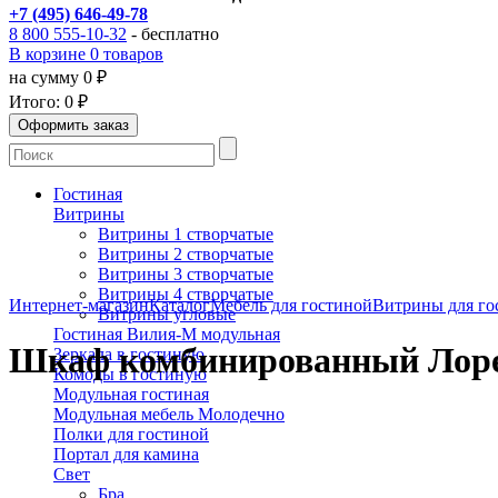
+7 (495) 646-49-78
8 800 555-10-32
- бесплатно
В корзине 0 товаров
на сумму 0 ₽
Итого:
0 ₽
Гостиная
Витрины
Витрины 1 створчатые
Витрины 2 створчатые
Витрины 3 створчатые
Витрины 4 створчатые
Интернет-магазин
Каталог
Мебель для гостиной
Витрины для го
Витрины угловые
Гостиная Вилия-М модульная
Шкаф комбинированный Лоре
Зеркала в гостиную
Комоды в гостиную
Модульная гостиная
Модульная мебель Молодечно
Полки для гостиной
Портал для камина
Свет
Бра