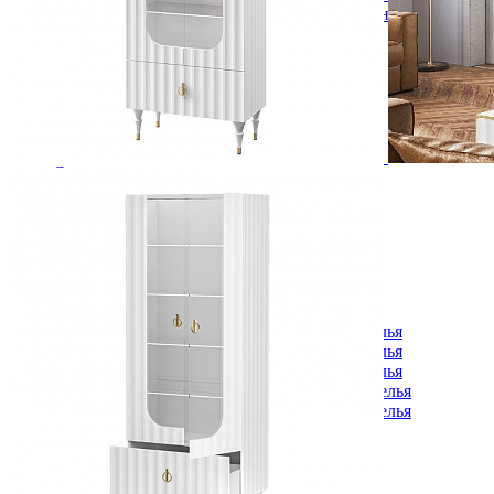
Кровати полутороспальные с подъемным механизм
Зеркала
Комоды
Кровати двуспальные
Кровати металлические
Кровати односпальные
Кровати полутороспальные
Решетки и настилы под матрас
Спальные гарнитуры
Тахта
Туалетные столики
Тумбы прикроватные
Шкафы для одежды
Антресоли на шкаф
Полки и ящики в шкаф для одежды
Шкаф 1-дверный для одежды и белья
Шкафы 2-х дверные для одежды и белья
Шкафы 3-х дверные для одежды и белья
Шкафы 4-х дверные для одежды и белья
Шкафы 5-ти дверные для одежды и белья
Шкафы 6-ти дверные для одежды и белья
Шкафы купе для одежды и белья
Шкафы угловые для одежды и белья
Ящики и короба