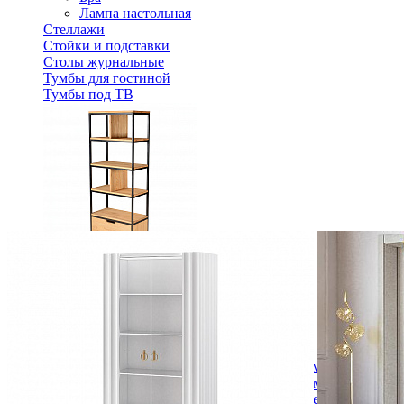
Лампа настольная
Стеллажи
Стойки и подставки
Столы журнальные
Тумбы для гостиной
Тумбы под ТВ
Стеллаж для книг с ящиком VEDA 6N+1T
35 308 ₽
В корзину
Спальня
Деревянные кровати с подъемным механизмом
Кровати односпальные с подъемным механизмом
Кровати двуспальные с подъемным механизмом