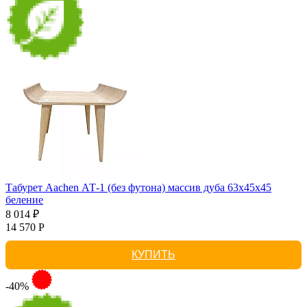
Табурет Aachen АТ-1 (без футона) массив дуба 63х45х45
беление
8 014 ₽
14 570 Р
КУПИТЬ
-40%