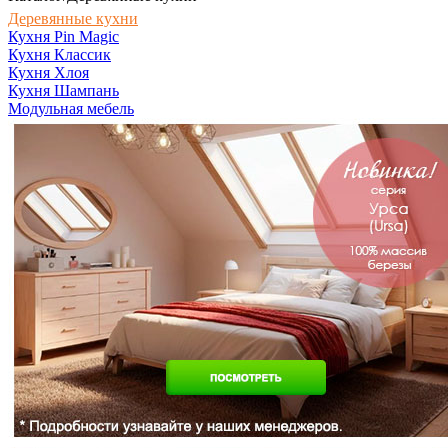
Деревянные кухни
Кухня Pin Magic
Кухня Классик
Кухня Хлоя
Кухня Шампань
Модульная мебель