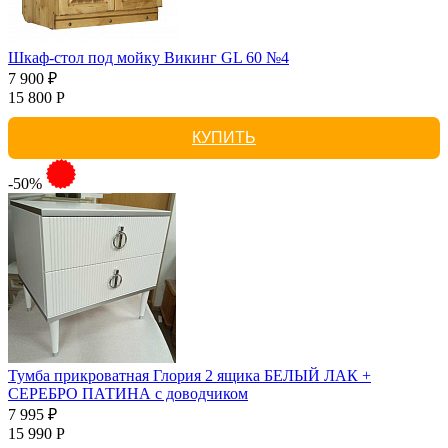
Шкаф-стол под мойку Викинг GL 60 №4
7 900 ₽
15 800 Р
КУПИТЬ
-50%
Тумба прикроватная Глория 2 ящика БЕЛЫЙ ЛАК +
СЕРЕБРО ПАТИНА с доводчиком
7 995 ₽
15 990 Р