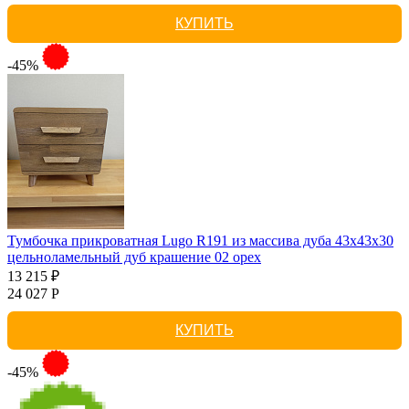
КУПИТЬ
-45%
Тумбочка прикроватная Lugo R191 из массива дуба 43х43х30
цельноламельный дуб крашение 02 орех
13 215 ₽
24 027 Р
КУПИТЬ
-45%