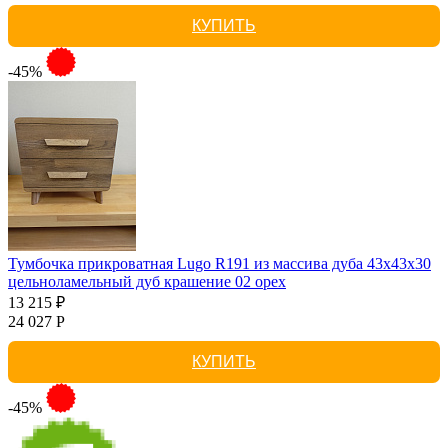
КУПИТЬ
-45%
Тумбочка прикроватная Lugo R191 из массива дуба 43х43х30
цельноламельный дуб крашение 02 орех
13 215 ₽
24 027 Р
КУПИТЬ
-45%