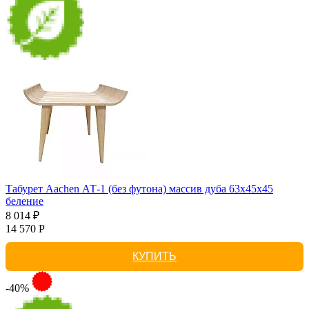
Табурет Aachen АТ-1 (без футона) массив дуба 63х45х45
беление
8 014 ₽
14 570 Р
КУПИТЬ
-40%