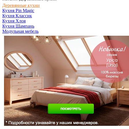
Деревянные кухни
Кухня Pin Magic
Кухня Классик
Кухня Хлоя
Кухня Шампань
Модульная мебель