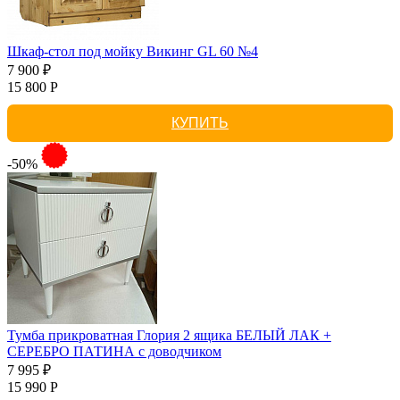
Шкаф-стол под мойку Викинг GL 60 №4
7 900 ₽
15 800 Р
КУПИТЬ
-50%
Тумба прикроватная Глория 2 ящика БЕЛЫЙ ЛАК +
СЕРЕБРО ПАТИНА с доводчиком
7 995 ₽
15 990 Р