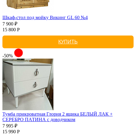
Шкаф-стол под мойку Викинг GL 60 №4
7 900 ₽
15 800 Р
КУПИТЬ
-50%
Тумба прикроватная Глория 2 ящика БЕЛЫЙ ЛАК +
СЕРЕБРО ПАТИНА с доводчиком
7 995 ₽
15 990 Р