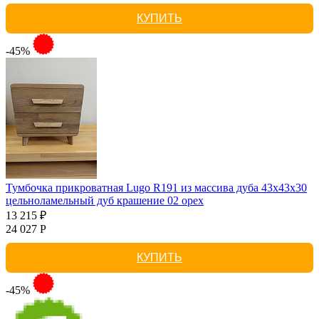
КУПИТЬ
-45%
Тумбочка прикроватная Lugo R191 из массива дуба 43х43х30
цельноламельный дуб крашение 02 орех
13 215 ₽
24 027 Р
КУПИТЬ
-45%