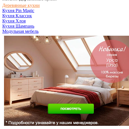
Деревянные кухни
Кухня Pin Magic
Кухня Классик
Кухня Хлоя
Кухня Шампань
Модульная мебель