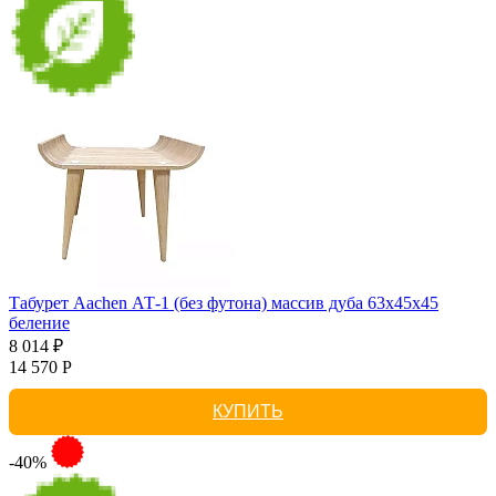
Табурет Aachen АТ-1 (без футона) массив дуба 63х45х45
беление
8 014 ₽
14 570 Р
КУПИТЬ
-40%