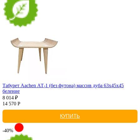
Табурет Aachen АТ-1 (без футона) массив дуба 63х45х45
беление
8 014 ₽
14 570 Р
КУПИТЬ
-40%