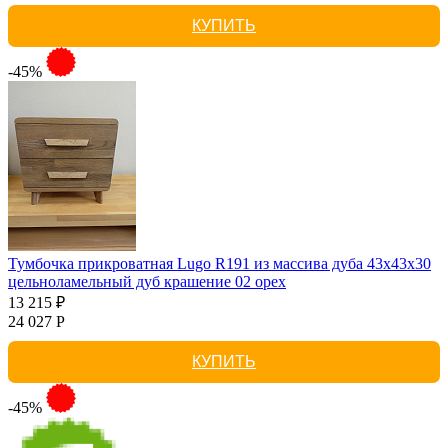
КУПИТЬ
-45%
Тумбочка прикроватная Lugo R191 из массива дуба 43х43х30
цельноламельный дуб крашение 02 орех
13 215 ₽
24 027 Р
КУПИТЬ
-45%