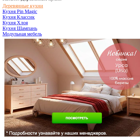
Деревянные кухни
Кухня Pin Magic
Кухня Классик
Кухня Хлоя
Кухня Шампань
Модульная мебель