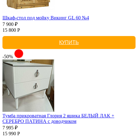
Шкаф-стол под мойку Викинг GL 60 №4
7 900 ₽
15 800 Р
КУПИТЬ
-50%
Тумба прикроватная Глория 2 ящика БЕЛЫЙ ЛАК +
СЕРЕБРО ПАТИНА с доводчиком
7 995 ₽
15 990 Р