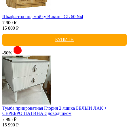
Шкаф-стол под мойку Викинг GL 60 №4
7 900 ₽
15 800 Р
КУПИТЬ
-50%
Тумба прикроватная Глория 2 ящика БЕЛЫЙ ЛАК +
СЕРЕБРО ПАТИНА с доводчиком
7 995 ₽
15 990 Р