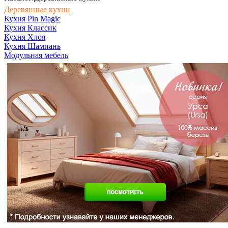
Деревянные кухни
Кухня Pin Magic
Кухня Классик
Кухня Хлоя
Кухня Шампань
Модульная мебель