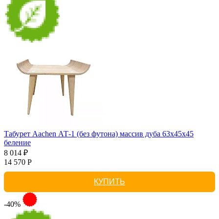
Табурет Aachen АТ-1 (без футона) массив дуба 63х45х45
беление
8 014 ₽
14 570 Р
КУПИТЬ
-40%