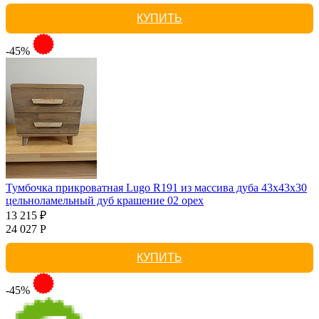
КУПИТЬ
-45%
Тумбочка прикроватная Lugo R191 из массива дуба 43х43х30
цельноламельный дуб крашение 02 орех
13 215 ₽
24 027 Р
КУПИТЬ
-45%